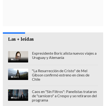
Las + leídas
Expresidente Boric alista nuevos viajes a
Uruguay y Alemania
6310
La
jueza Marianela Chacur
dispuso una
"La Resurrección de Cristo" de Mel
Gibson confirmó estreno en cines de
suspensión condicional del
3861
Chile
procedimiento, propuesta por la Fiscalía,
consistente en el referido veto del
Caos en "Sin Filtros": Panelistas trataron
de "carnicero" a Crespo y se retiraron del
Parque, y en la donación
450 mil pesos al
3585
programa
Cuerpo de Bomberos de Última