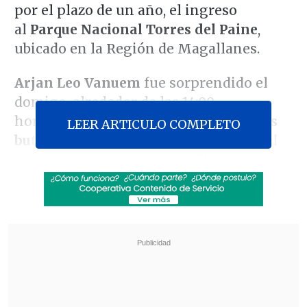
por el plazo de un año, el ingreso
al
Parque Nacional Torres del Paine
,
ubicado en la Región de Magallanes.
Arjan Leo Vanuem
fue sorprendido el
domigo, alrededor de las 14:00
horas, encendiendo una
cocinilla a gas
LEER ARTICULO COMPLETO
butano
en un lugar no habilitado, en el
sector del
Campamento Italiano
del
Parque, pese a la existencia de varias
señaléticas que indicaban expresamente
la prohibición de encender fuego.
Revisa también
Salarios crecieron 2,3% durante el primer
semestre de 2026