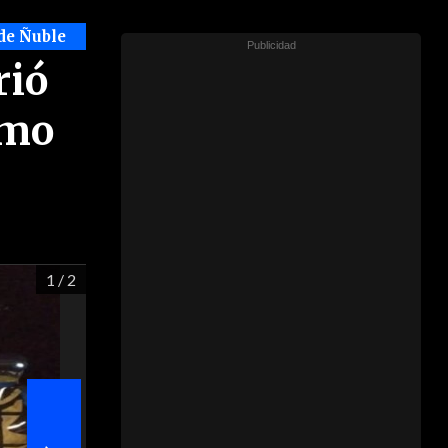
de Ñuble
rió
smo
1
/ 2