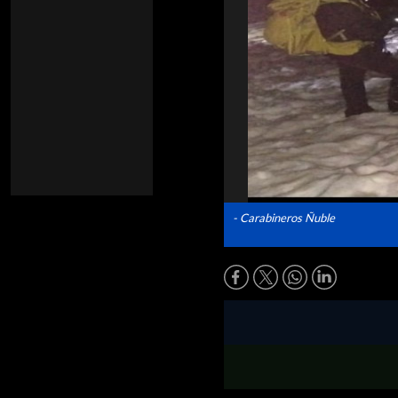
- Carabineros Ñuble