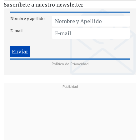
Suscríbete a nuestro newsletter
peritajes puedan estar listos a más tardar
la próxima semana, analizó el persecutor
Nombre y apellido
a cargo de la bullada causa, que
E-mail
mantiene a 23 imputados en prisión
preventiva
.
Política de Privacidad