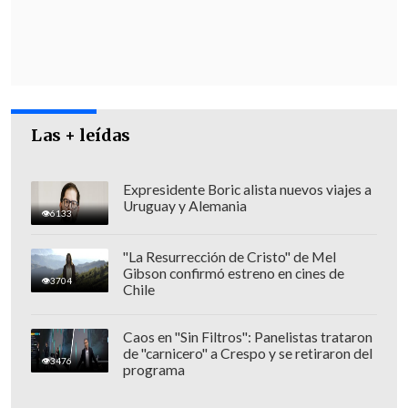
Las + leídas
Expresidente Boric alista nuevos viajes a
Uruguay y Alemania
6133
"La Resurrección de Cristo" de Mel
Gibson confirmó estreno en cines de
3704
Chile
"
La forma en que estaban almacenados
es lo que me hace sospechar y enviar el
Caos en "Sin Filtros": Panelistas trataron
de "carnicero" a Crespo y se retiraron del
equipo policial
", alertó.
3476
programa
Se espera que los resultados de los