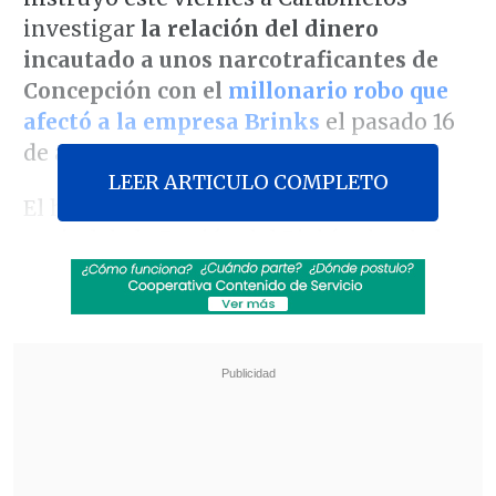
investigar
la relación del dinero
incautado a unos narcotraficantes de
Concepción con el
millonario robo que
afectó a la empresa Brinks
el pasado 16
de agosto en Rancagua.
LEER ARTICULO COMPLETO
El hecho se registró esta semana en la
capital de la Región del Biobío, donde la
Policía de Investigaciones (PDI)
desbarató a una banda criminal e
incautó más mil millones de pesos
ocultos en tarros y bolsas
.
Revisa también
Estallido social: Gobierno confirmó que