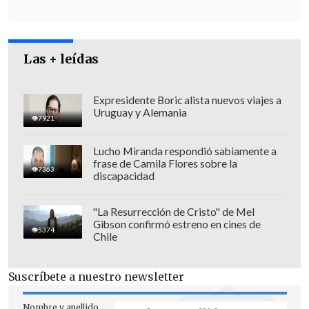
defensa del imputado indicó que
recurirrá a la Corte de Apelaciones para
revertir esta cautelar.
Las + leídas
Expresidente Boric alista nuevos viajes a
Uruguay y Alemania
7921
Lucho Miranda respondió sabiamente a
frase de Camila Flores sobre la
7363
discapacidad
"La Resurrección de Cristo" de Mel
Gibson confirmó estreno en cines de
5374
Chile
Suscríbete a nuestro newsletter
Nombre y apellido