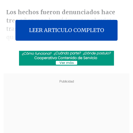
Los hechos fueron denunciados hace
tres años
y se logró imputar al sujeto
tras una extensa investigación, por lo
LEER ARTICULO COMPLETO
que se decidió esta cautelar debido a la
existencia de un peligro para la
seguridad de la sociedad.
Revisa también
Incendio consumió un bus eléctrico del
sistema Red en Providencia
Carmona viajó a Cuba por segunda vez este
año y se reunió con Díaz-Canel
El abogado
Walter Droguett,
querellante