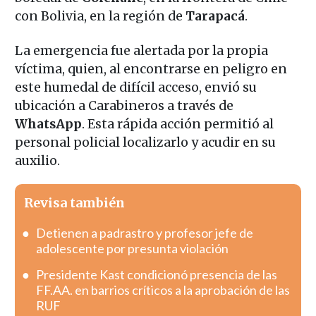
con Bolivia, en la región de
Tarapacá
.
La emergencia fue alertada por la propia
víctima, quien, al encontrarse en peligro en
este humedal de difícil acceso, envió su
ubicación a Carabineros a través de
WhatsApp
. Esta rápida acción permitió al
personal policial localizarlo y acudir en su
auxilio.
Revisa también
Detienen a padrastro y profesor jefe de
adolescente por presunta violación
Presidente Kast condicionó presencia de las
FF.AA. en barrios críticos a la aprobación de las
RUF