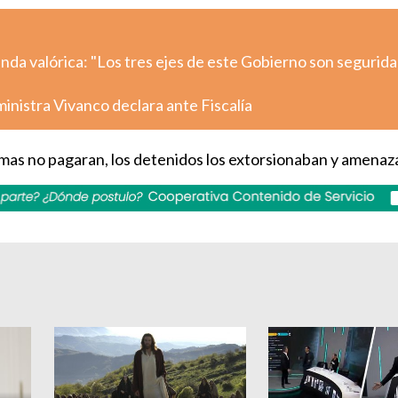
nda valórica: "Los tres ejes de este Gobierno son segurida
inistra Vivanco declara ante Fiscalía
timas no pagaran, los detenidos los extorsionaban y amenaz