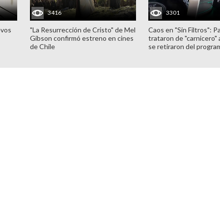
3416
3301
evos
"La Resurrección de Cristo" de Mel
Caos en "Sin Filtros": P
Gibson confirmó estreno en cines
trataron de "carnicero"
de Chile
se retiraron del progra