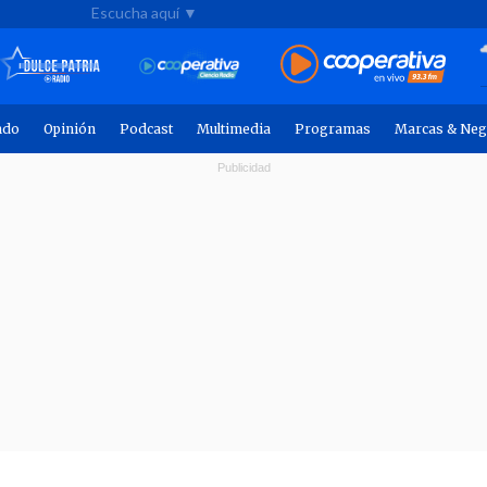
Escucha aquí ▼
ndo
Opinión
Podcast
Multimedia
Programas
Marcas & Neg