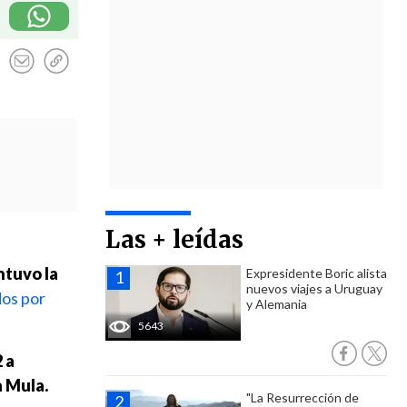
Las + leídas
tuvo la
Expresidente Boric alista
nuevos viajes a Uruguay
dos por
y Alemania
5643
 a
a Mula.
"La Resurrección de