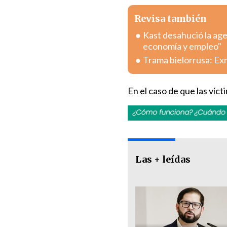
Revisa también
Kast desahució la age
economía y empleo"
Trama bielorrusa: Exm
En el caso de que las víc
Las + leídas