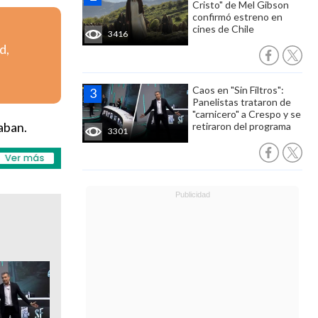
Cristo" de Mel Gibson
confirmó estreno en
cines de Chile
3416
d,
Caos en "Sin Filtros":
Panelistas trataron de
"carnicero" a Crespo y se
aban.
retiraron del programa
3301