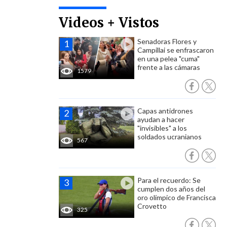
Videos + Vistos
Senadoras Flores y
Campillai se enfrascaron
en una pelea "cuma"
frente a las cámaras
1579
Capas antidrones
ayudan a hacer
"invisibles" a los
soldados ucranianos
567
Para el recuerdo: Se
cumplen dos años del
oro olímpico de Francisca
Crovetto
325