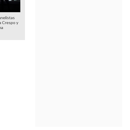
anelistas
 a Crespo y
ma