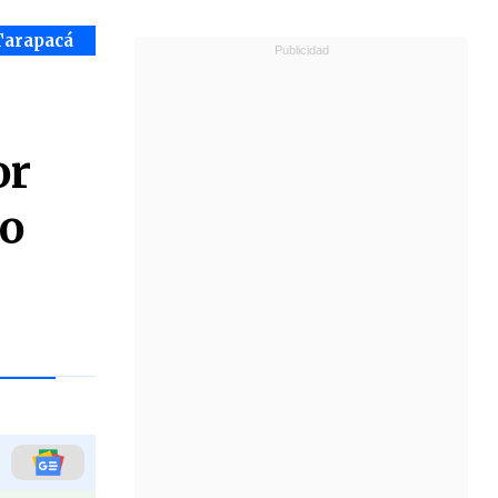
Tarapacá
or
to