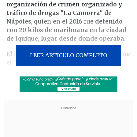
organización de crimen organizado y
tráfico de drogas "La Camorra" de
Nápoles
, quien en el 2016 fue
detenido
con 20 kilos de marihuana en la ciudad
de Iquique, lugar desde donde operaba
.
El sindicado por la
justicia italiana como
LEER ARTICULO COMPLETO
el "cabecilla" de esta banda
, "era
requerido por Italia desde el año 2015 a
través de una
notificación roja de
Interpol y a través de una orden de
detención emanado de la Core Suprema
chilena
", expresó en declaraciones a
Cooperativa
el subprefecto
Ricardo
Quiroz
, jefe de Interpol.