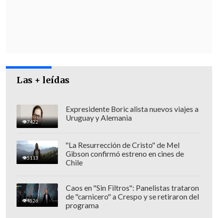
Las + leídas
Expresidente Boric alista nuevos viajes a
Uruguay y Alemania
7422
"La Resurrección de Cristo" de Mel
Gibson confirmó estreno en cines de
"Es una organización violenta"
5113
Chile
El rol que cumplía el italiano en Chile
Caos en "Sin Filtros": Panelistas trataron
"era proveer de droga al continente
de "carnicero" a Crespo y se retiraron del
4526
europeo"
, situación que no se pudo
programa