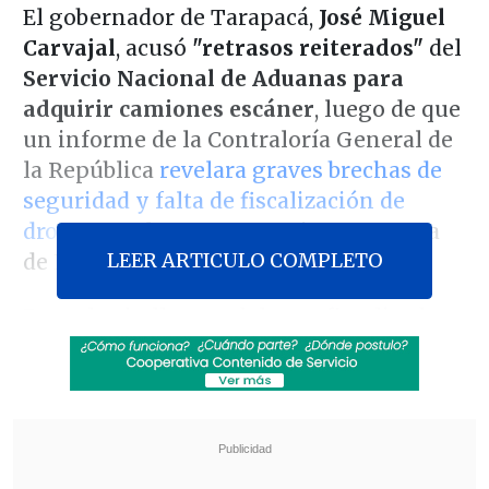
El gobernador de Tarapacá,
José Miguel
Carvajal
, acusó
"retrasos reiterados"
del
Servicio Nacional de Aduanas para
adquirir camiones escáner
, luego de que
un informe de la Contraloría General de
la República
revelara graves brechas de
seguridad y falta de fiscalización de
drogas
en el Aeropuerto Diego Aracena
LEER ARTICULO COMPLETO
de Iquique.
Entre los hallazgos del ente fiscalizador
destaca un operativo ocurrido en octubre
de 2023,
donde se hallaron 12,5 kilos de
droga en un vuelo comercial.
Según el
informe,
las sustancias permanecieron
siete horas sin resguardo policial
debido