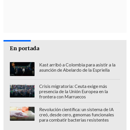
la autoría del documento, Arriaza
confirmó: "Sí, efectivamente se firmó en
Aduanas. Si quieren aspectos en detalle,
lo van a poder ver, porque las licitaciones
nuestras son públicas y se llaman
públicamente, pero están vigentes y ya
En portada
firmadas, para que la tengan".
Kast arribó a Colombia para asistir a la
Sin embargo, una revisión realizada por
asunción de Abelardo de la Espriella
Cooperativa
en el portal de Mercado
Público arrojó que
la licitación aún no
Crisis migratoria: Ceuta exige más
figura en el sistema
, lo que implica que
presencia de la Unión Europea en la
frontera con Marruecos
todavía no se ha generado un código ID
oficial para el seguimiento del proceso.
Revolución científica: un sistema de IA
creó, desde cero, genomas funcionales
para combatir bacterias resistentes