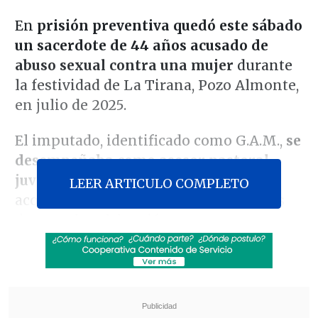
En
prisión preventiva quedó este sábado
un sacerdote de 44 años acusado de
abuso sexual contra una mujer
durante
la festividad de La Tirana, Pozo Almonte,
en julio de 2025.
El imputado, identificado como G.A.M.,
se
desempeñaba como asesor pastoral
juvenil
y participaba en el traslado y
LEER ARTICULO COMPLETO
acompañamiento de grupos religiosos
durante la celebración.
Revisa también
José Antonio Neme protagonizó colisión en
Las Condes