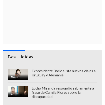
el hombre llevó a la víctima a un
dormitorio,
la acostó en una cama y se
recostó junto a ella
,
para luego atacarla
sexualmente cuando se encontraba sin
posibilidad de reaccionar
.
Las + leídas
Expresidente Boric alista nuevos viajes a
Uruguay y Alemania
7686
Lucho Miranda respondió sabiamente a
frase de Camila Flores sobre la
6257
discapacidad