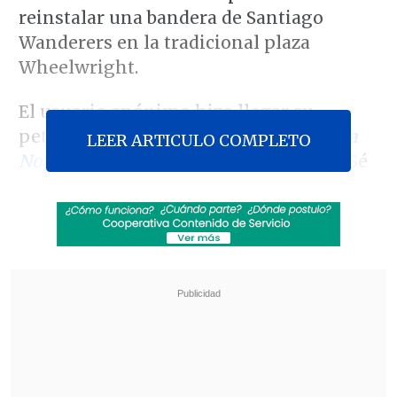
reinstalar una bandera de Santiago
Wanderers en la tradicional plaza
Wheelwright.
El usuario anónimo hizo llegar su
petición a la página de Facebook
Alerta
LEER ARTICULO COMPLETO
Noticias Valparaíso
, en la que escribió: "Sé
que este espacio no es para esto, pero
como esta página es tan masiva en la
región,
me gustaría que el alcalde de
Valparaiso Jorge Sharp volviera a
colocar la bandera de Santiago
Wanderers que se ubicaba en la plaza
Wheelwright
o plaza Wanderers como se
le conoce".