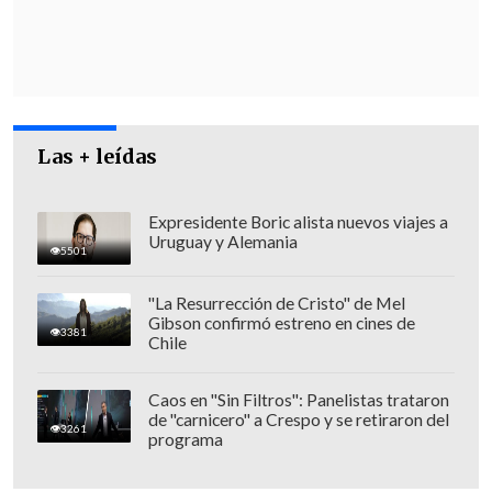
además de ser un club de fútbol es
patrimonio de Valparaíso", continúa el
texto.
Pasadas una hora y media de la
publicación del texto,
Sharp respondió
Las + leídas
con una foto donde se ve la bandera del
equipo instalada en la plaza
, lo que fue
Expresidente Boric alista nuevos viajes a
Uruguay y Alemania
agradecido por los usuarios de la red
5501
social.
"La Resurrección de Cristo" de Mel
Gibson confirmó estreno en cines de
3381
Chile
Caos en "Sin Filtros": Panelistas trataron
de "carnicero" a Crespo y se retiraron del
3261
programa