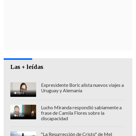
Sin embargo, Vera
ha insistido en aplazar
la fecha del desalojo
por seis meses
, para
que las negociaciones cuenten con más
tiempo, y presentó un recurso con el
argumento de que
"Carabineros no ha
informado de algún plan de servicio
integral
que permita abordar lo
resuelto" por la Corte, consigna este
Las + leídas
domingo
El Mercurio
.
Expresidente Boric alista nuevos viajes a
Uruguay y Alemania
7803
Lucho Miranda respondió sabiamente a
frase de Camila Flores sobre la
6956
discapacidad
"La Resurrección de Cristo" de Mel