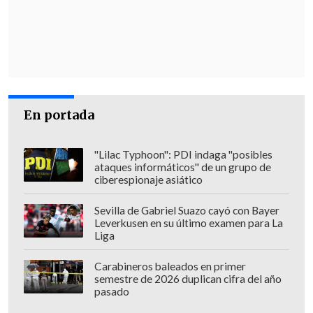
por el carácter aleatorio del nuevo
escrito ingresado,
necesariamente
deberá ser visto por la Corte Suprema.
Como solución transitoria, el Gobierno
congrega a cientos de familias
En portada
ocupantes en el gimnasio de la
Escuela
Padre André Coindre,
en San Antonio, a
"Lilac Typhoon": PDI indaga "posibles
fin de constituir
más de 40 cooperativas.
ataques informáticos" de un grupo de
ciberespionaje asiático
Reunión de las autoridades con abogados
Sevilla de Gabriel Suazo cayó con Bayer
Este lunes al mediodía el Gobierno,
Leverkusen en su último examen para La
Liga
representado por el ministro de
Vivienda,
Carlos Montes
, y el
Carabineros baleados en primer
semestre de 2026 duplican cifra del año
subsecretario del Interior,
Luis Cordero
,
pasado
tendrán una
reunión con los abogados