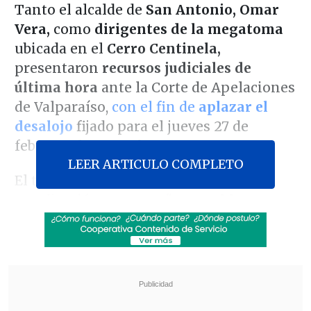
Tanto el alcalde de
San Antonio, Omar
Vera,
como
dirigentes de la megatoma
ubicada en el
Cerro Centinela,
presentaron
recursos judiciales de
última hora
ante la Corte de Apelaciones
de Valparaíso,
con el fin de
aplazar el
desalojo
fijado para el jueves 27 de
febrero a las 10:00 horas.
LEER ARTICULO COMPLETO
El tribunal nuevamente ordenó la
erradicación
-aunque "razonable y
paulatina"- de sus más de 10 mil
habitantes,
luego de
un incumplimiento
del fallo
el 31 de enero y una
solicitud de
prórroga del Gobierno
en noviembre
pasado.