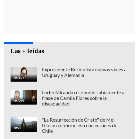
Diputados solicitaron a la Subdere plan para
reparar infraestructura dañada por
temporales
Alcaldesa de Las Condes: "La oposición fue
gobierno y nunca levantó el tema del Fondo
Las + leídas
Común Municipal"
Expresidente Boric alista nuevos viajes a
Tras analizar los antecedentes, Piñera
Uruguay y Alemania
7825
resolvió decretar la
zona de catástrofe
"por un plazo de 12 meses, a partir del
Lucho Miranda respondió sabiamente a
frase de Camila Flores sobre la
26 de septiembre
de 2019". La medida
7095
discapacidad
amplía los sectores ya declarados bajo
este estado, que eran sólo 14 comunas.
"La Resurrección de Cristo" de Mel
Gibson confirmó estreno en cines de
5338
Chile