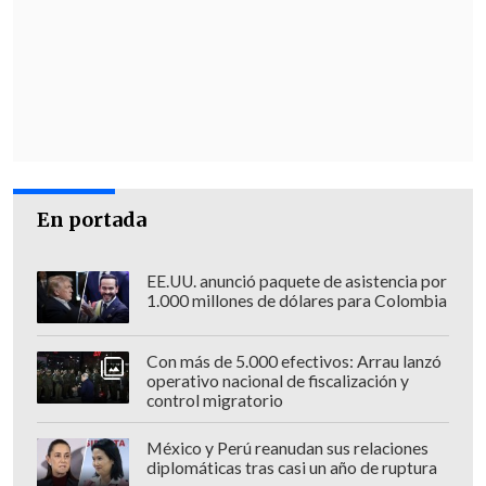
El secretario de Estado reiteró que el
proceso de desalojo se ejecutará por
etapas y enfatizó que el acceso a una
vivienda debe respetar el orden de
postulación, privilegiando a las familias
que han esperado durante años una
solución habitacional por sobre quienes
ocuparon un terreno de manera
En portada
irregular.
EE.UU. anunció paquete de asistencia por
1.000 millones de dólares para Colombia
Con más de 5.000 efectivos: Arrau lanzó
operativo nacional de fiscalización y
control migratorio
México y Perú reanudan sus relaciones
diplomáticas tras casi un año de ruptura