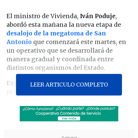
El ministro de Vivienda,
Iván Poduje
,
abordó esta mañana la nueva etapa de
desalojo de la megatoma de San
Antonio
que comenzará este martes, en
un operativo que se desarrollará de
manera gradual y coordinada entre
distintos organismos del Estado.
Explicó que su cartera tendrá como
LEER ARTICULO COMPLETO
principal función la
demolición de las
viviendas
que queden desocupadas tras
el desalojo, además de brindar
acompañamiento a mujeres y niños.
El
proceso se llevará a cabo junto a la
Delegación Presidencial y el Ministerio