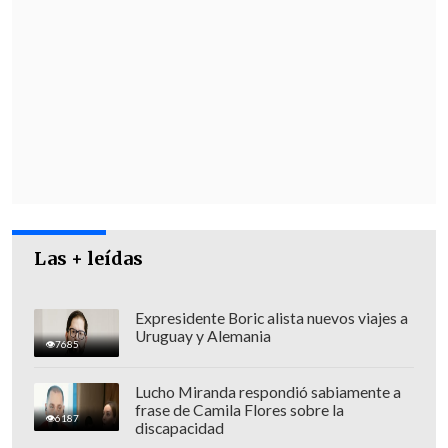
"Ese terreno que se expropió, que no fue
en nuestra Administración (sino en la de
Boric), va a ser puesto para
todas las
familias por orden de llegada, por
antigüedad
. O sea, las familias que están
primero en la fila van a llegar primero a
ese terreno", precisó.
Las + leídas
Expresidente Boric alista nuevos viajes a
Uruguay y Alemania
7685
Lucho Miranda respondió sabiamente a
frase de Camila Flores sobre la
6187
discapacidad