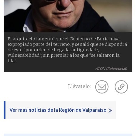
El arquitecto lamentó que el Gobierno de Boric haya
expropiado parte del terreno, y señaló que se dispondrá
de éste "por orden de llegada, antigüedad y
vulnerabilidad"; sin premiar a los que "se saltaron la
fila".
ATON (Referencial)
Llévatelo:
Ver más noticias de la Región de Valparaiso