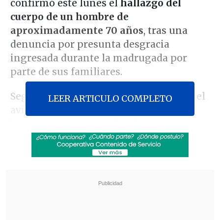
confirmó este lunes el
hallazgo del
cuerpo de un hombre de
aproximadamente 70 años
, tras una
denuncia por presunta desgracia
ingresada durante la madrugada por
parte de sus familiares.
Según informó la autoridad marítima, el
LEER ARTICULO COMPLETO
aviso se recibió alrededor de las
04:00
horas
, lo que permitió activar un
operativo de búsqueda en los sectores
bajo responsabilidad de la Capitanía. El
hombre realizaba de manera habitual
pesca deportiva en distintos puntos del
borde costero
.