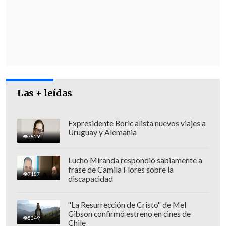
Ante esto, se ordenó el zarpe de una
lancha para efectuar labores de rebusca.
Durante el operativo, "se logró
avistar y
recuperar un cuerpo en el faro Punta
Ángel
", detalló Fernández.
Las + leídas
Expresidente Boric alista nuevos viajes a
Uruguay y Alemania
7859
Lucho Miranda respondió sabiamente a
frase de Camila Flores sobre la
7187
discapacidad
"La Resurrección de Cristo" de Mel
Gibson confirmó estreno en cines de
5349
Chile