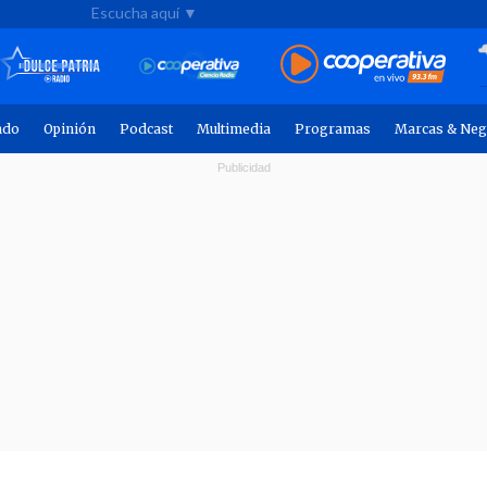
Escucha aquí ▼
ndo
Opinión
Podcast
Multimedia
Programas
Marcas & Neg