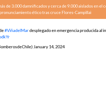
más de 3.000 damnificados y cerca de 9.000 aislados en el 
pronunciamiento ético tras cruce Flores-Campillai
de
#ViñadelMar
desplegado en emergencia producida al in
odkYr
BomberosdeChile)
January 14, 2024