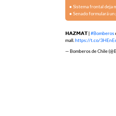
Sistema frontal deja 
Senado formulará un 
𝗛𝗔𝗭𝗠𝗔𝗧 |
#Bomberos
mall.
https://t.co/3HEnE
— Bomberos de Chile (@