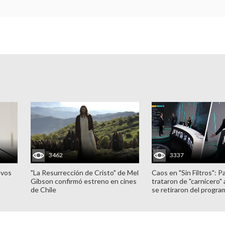
3462
3337
evos
"La Resurrección de Cristo" de Mel
Caos en "Sin Filtros": P
Gibson confirmó estreno en cines
trataron de "carnicero"
de Chile
se retiraron del progra