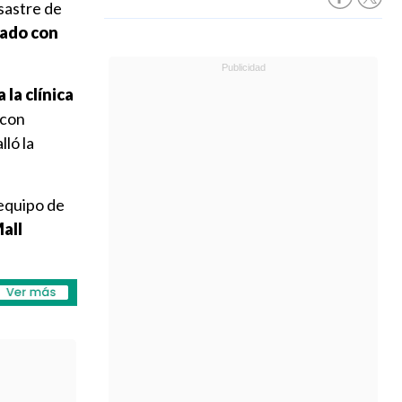
sastre de
ado con
 la clínica
 con
alló la
 equipo de
Mall