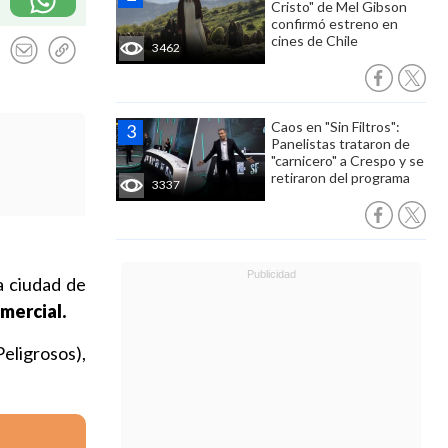
Cristo" de Mel Gibson
confirmó estreno en
cines de Chile
3462
Caos en "Sin Filtros":
Panelistas trataron de
"carnicero" a Crespo y se
retiraron del programa
3337
la ciudad de
mercial.
eligrosos),