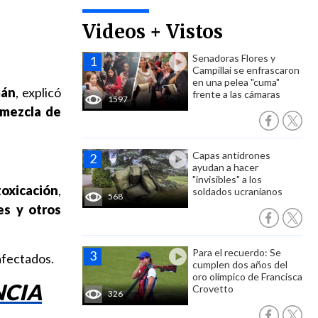
Videos + Vistos
Senadoras Flores y
Campillai se enfrascaron
en una pelea "cuma"
mán
, explicó
frente a las cámaras
1597
 mezcla de
Capas antidrones
ayudan a hacer
"invisibles" a los
toxicación
,
soldados ucranianos
568
es y otros
Para el recuerdo: Se
afectados.
cumplen dos años del
oro olímpico de Francisca
NCIA
Crovetto
326