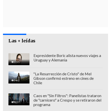
Las + leídas
Expresidente Boric alista nuevos viajes a
Uruguay y Alemania
5725
César Ulloa,
jefe de gabinete del alcalde,
"La Resurrección de Cristo" de Mel
Gibson confirmó estreno en cines de
confirmó que "salió bien" de la
3462
Chile
operación.
Sin embargo,
Sepúlveda
continúa en estado de riesgo,
por lo que
Caos en "Sin Filtros": Panelistas trataron
de "carnicero" a Crespo y se retiraron del
fue
derivado nuevamente a la Clínica
3337
programa
Alemana
para ser monitoreado en forma