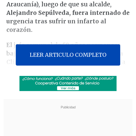
Araucanía), luego de que su alcalde,
Alejandro Sepúlveda, fuera internado de
urgencia tras sufrir un infarto al
corazón.
El jefe comunal de
59 años
permanece
bajo estricta observación médica
en la
LEER ARTICULO COMPLETO
Clínica Alemana de Temuco,
a la espera
de una cirugía mayor.
Revisa también
Sistema frontal deja más de 3.000
damnificados y cerca de 9.000 aislados en el
centro-sur
Senado formulará un pronunciamiento ético
tras cruce Flores-Campillai