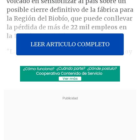
volcado en sensibilizar al país sobre un
posible cierre definitivo de la fábrica para
la Región del Biobío, que puede conllevar
la pérdida de más de
22 mil empleos en
la Región del Biobío.
LEER ARTICULO COMPLETO
"
La cesantía en la Región del Biobío hoy
día bordea el 8%
", señaló el gobernador
regional
Rodrigo Díaz
.
Revisa también
Prisión para acusado de secuestrar, violar y
agredir brutalmente a expareja en Santa
Bárbara
Operativo en Costanera Norte dejó ocho
detenidos por conducción temeraria: Uno