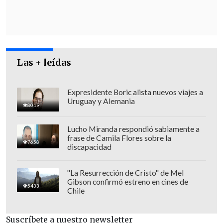
Las + leídas
Expresidente Boric alista nuevos viajes a
Uruguay y Alemania
8019
Lucho Miranda respondió sabiamente a
frase de Camila Flores sobre la
7658
discapacidad
El alcalde de Talcahuano
Henry Campos
(UDI)
fue más allá y advirtió que "si
"La Resurrección de Cristo" de Mel
Huachipato dejara de operar hay
Gibson confirmó estreno en cines de
5433
Chile
aproximadamente
3.500 trabajadores
que están en sus primeros anillos de
Suscríbete a nuestro newsletter