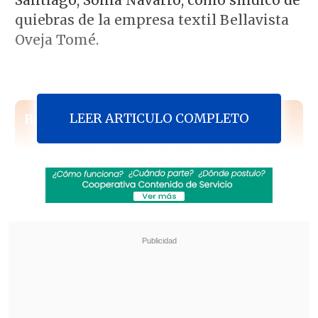
Santiago, Sonia Navarro, como síndico de
quiebras de la empresa textil Bellavista
Oveja Tomé.
LEER ARTICULO COMPLETO
Revisa también
Colombiano fue asesinado a balazos en un cité
de La Cisterna
Kast arribó a Colombia para asistir a la
asunción de Abelardo de la Espriella
Por ello, dirigentes sindicales de la firma
del Biobío junto al alcalde de Tomé,
Eduardo Aguilera, viajaron a Santiago
para reunirse con Ortiz, a quien