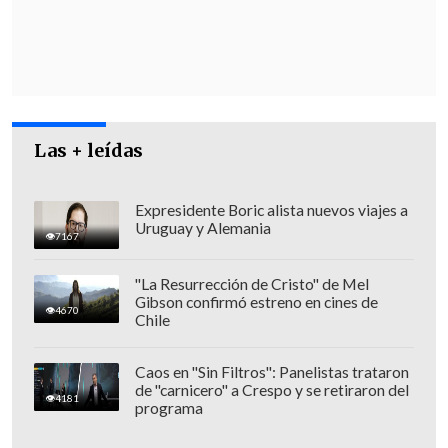
Además, la delegación se reunirá con
representantes del Ejecutivo -de los
ministerios de Interior, Economía y
Secretaría General de Gobierno- para
"ratificar los compromiso que hay hacia
Las + leídas
los trabajadores", reseñó el presidente
del Sindicato Nº 1, Sealthiel Matamala.
Expresidente Boric alista nuevos viajes a
Uruguay y Alemania
7167
"La Resurrección de Cristo" de Mel
Además, el alcalde Aguilera buscará
Gibson confirmó estreno en cines de
4670
Chile
gestionar ante BancoEstado el pago de la
primera quincena de los sueldos de los
Caos en "Sin Filtros": Panelistas trataron
trabajadores, considerados el motor
de "carnicero" a Crespo y se retiraron del
4181
económico de la ciudad. (Cooperativa.cl)
programa