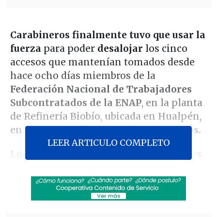
Carabineros finalmente tuvo que usar la
fuerza
para poder
desalojar
los cinco
accesos que mantenían tomados desde
hace ocho días miembros de la
Federación Nacional de Trabajadores
Subcontratados de la ENAP
, en la planta
de Refinería Biobío, ubicada en Hualpén,
en una operación que
dejó 11 detenidos.
LEER ARTICULO COMPLETO
Lo mismo ocurrirá con las instalaciones
de acceso al
terminal Marítimo San
Vicente en Talcahuano
, que son de
propiedad de la ENAP, según se le
notificó a viva voz por parte de