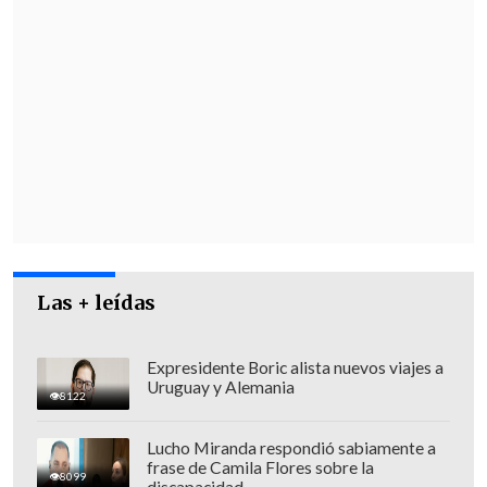
Las + leídas
Esta orden de desalojo fue solicitada por
la Superintendencia de Electricidad y
Expresidente Boric alista nuevos viajes a
Combustibles
pidiendo que salieran de
Uruguay y Alemania
8122
ese lugar para garantizar el
abastecimiento de combustibles a la zona
Lucho Miranda respondió sabiamente a
centro sur del país. Este decreto de
frase de Camila Flores sobre la
8099
discapacidad