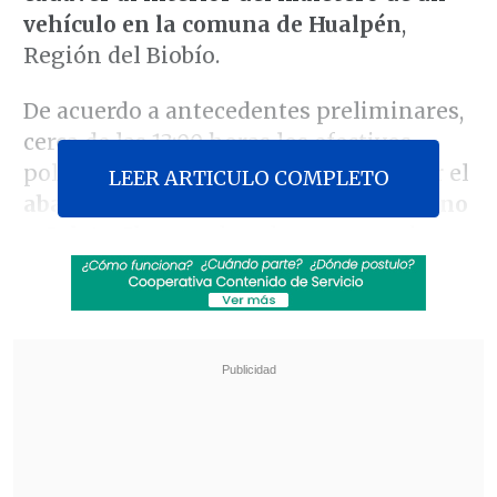
vehículo en la comuna de Hualpén
,
Región del Biobío.
De acuerdo a antecedentes preliminares,
cerca de las 13:00 horas los efectivos
policiales recibieron una denuncia por el
LEER ARTICULO COMPLETO
abandono de un automóvil en el camino
a Caleta Chome
, el cual se encontraba
apagado y sin sus llaves.
Revisa también
Colombiano fue asesinado a balazos en un cité
de La Cisterna
Kast arribó a Colombia para asistir a la
asunción de Abelardo de la Espriella