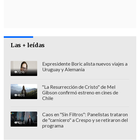
En el lugar trabaja el
Laboratorio de
Criminalística (Labocar)
de Carabineros
Las + leídas
junto al
Equipo contra el Crimen
Organizado y Homicidios
(ECOH) de la
Expresidente Boric alista nuevos viajes a
Uruguay y Alemania
Fiscalía.
7258
"La Resurrección de Cristo" de Mel
Gibson confirmó estreno en cines de
4831
Chile
Caos en "Sin Filtros": Panelistas trataron
de "carnicero" a Crespo y se retiraron del
4261
programa