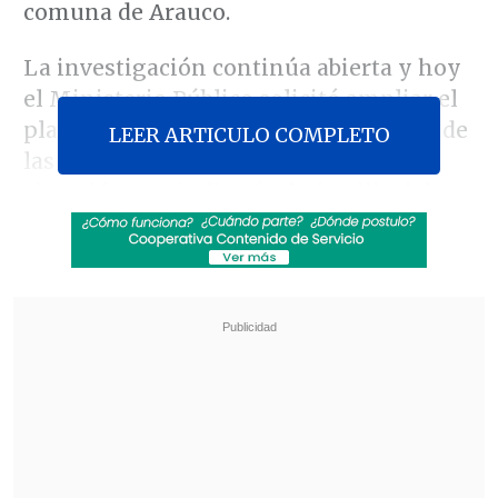
comuna de Arauco.
La investigación continúa abierta y hoy
el Ministerio Público solicitó ampliar el
plazo ante la llegada de los resultados de
LEER ARTICULO COMPLETO
las pericias realizadas en España,
situación que indignó a la familia del
pequeño.
Revisa también
Vanessa Kaiser: "Si este gobierno quiere tener
éxito, su piso mínimo es su 30%"
Ojos que Sí Ven: El rol social de la Funeraria
Hogar de Cristo