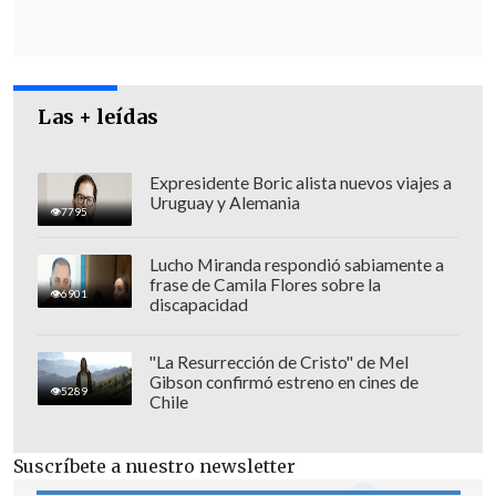
que estar aquí no más"
, emplazó.
Las + leídas
Expresidente Boric alista nuevos viajes a
Uruguay y Alemania
7795
Lucho Miranda respondió sabiamente a
frase de Camila Flores sobre la
6901
discapacidad
"La Resurrección de Cristo" de Mel
Gibson confirmó estreno en cines de
5289
Chile
El Juzgado de Garantía rechazó
finalmente la solicitud e informó al
Suscríbete a nuestro newsletter
Ministerio Público que debe cerrar la