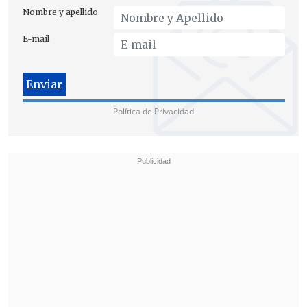
investigación en atención a que está
Nombre y apellido
pronto a cumplirse el plazo legal de dos
E-mail
años.
Política de Privacidad