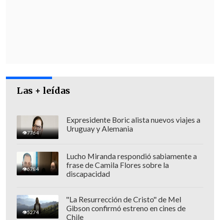
"Este es un tema que los vecinos
alrededor de la cárcel y de otros lugares
nos han planteado", afirmó el jefe
comunal, que cerró indicando que su
viaje a Santiago fue para
evitar que
la
ciudad sumara "otro problema de
Las + leídas
seguridad"
.
Expresidente Boric alista nuevos viajes a
Uruguay y Alemania
7764
Lucho Miranda respondió sabiamente a
frase de Camila Flores sobre la
6784
discapacidad
"La Resurrección de Cristo" de Mel
Gibson confirmó estreno en cines de
5274
Chile