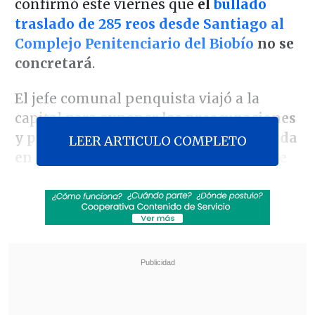
confirmó este viernes que
el
bullado
traslado de 285 reos desde Santiago al
Complejo Penitenciario del Biobío
no se
concretará
.
El jefe comunal penquista viajó a la
capital para exponer
las preocupaciones
y posibles repercusiones de esta medida
LEER ARTICULO COMPLETO
en la ciudad
, en un encuentro en el que
participaron el ministro (s) de Justicia,
Ernesto Muñoz
, y el director nacional de
Gendarmería,
Sebastián Urra
, quienes
finalmente
descartaron realizar el
traslado
.
Revisa también