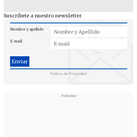
Suscríbete a nuestro newsletter
Además de los penquistas, el traslad
o
Nombre y apellido
generaba dudas a Gendarmería del
E-mail
Biobío por falta de personal
en la
región.
Política de Privacidad