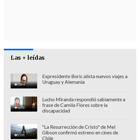
Las + leídas
Expresidente Boric alista nuevos viajes a
Uruguay y Alemania
7584
Lucho Miranda respondió sabiamente a
frase de Camila Flores sobre la
El suceso se desarrolló específicamente
5670
discapacidad
"
en la puerta de la casa de la víctima
,
q
ue sufrió lesiones eh lesiones
"La Resurrección de Cristo" de Mel
Gibson confirmó estreno en cines de
extremadamente graves
". A pesar de los
5191
Chile