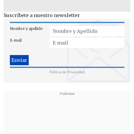
esfuerzos por salvar su vida, el hombre,
de 29 años, falleció en el Hospital Las
Suscríbete a nuestro newsletter
Higueras de Talcahuano.
Nombre y apellido
La investigación continúa en curso para
E-mail
identificar y capturar a los demás
implicados.
Política de Privacidad