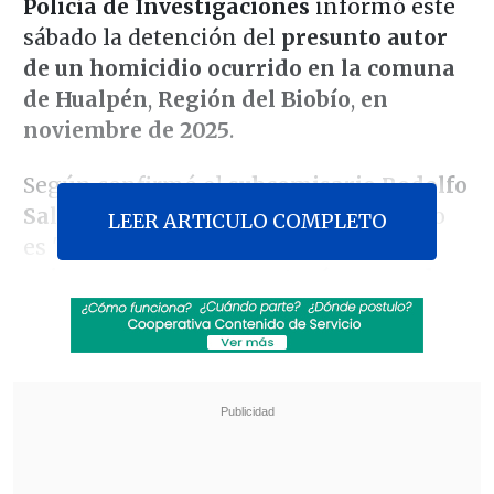
Policía de Investigaciones
informó este
sábado la detención del
presunto autor
de un homicidio ocurrido en la comuna
de Hualpén
,
Región del Biobío
,
en
noviembre de 2025
.
Según confirmó el
subcomisario Rodolfo
Salas
, de la BH Talcahuano, el detenido
LEER ARTICULO COMPLETO
es "
un sujeto mayor de edad
,
chileno
,
quien en su contra mantenía una orden
de detención por el delito de homicidio
".
Revisa también
Cámaras de televigilancia delataron venta de
drogas en rucos de Antofagasta
Cannabis medicinal en Chile: Las tres vías