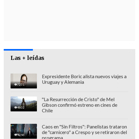
Las + leídas
"
Cuando ingresó se identifica de
Expresidente Boric alista nuevos viajes a
Uruguay y Alemania
inmediato que el usuario venía sin
7251
signos vitales
, iniciando reanimación en
"La Resurrección de Cristo" de Mel
el box correspondiente. Se intenta todo
Gibson confirmó estreno en cines de
4802
según los protocolos establecidos, sin
Chile
embargo, tras cerca de 25-30 minutos de
reanimación, se declara la defunción del
Caos en "Sin Filtros": Panelistas trataron
de "carnicero" a Crespo y se retiraron del
individuo a las 12:28 horas", explicó
4246
programa