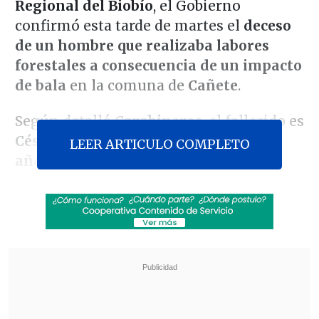
Regional del Biobío
, el Gobierno
confirmó esta tarde de martes el
deceso
de un hombre que realizaba labores
forestales a consecuencia de un impacto
de bala
en la comuna de
Cañete
.
Según detalló
Carabineros
, el fallecido es
César Andrés Millahual Cayupe, de 22
LEER ARTICULO COMPLETO
años
.
Revisa también
Colombiano fue asesinado a balazos en un cité
de La Cisterna
Kast arribó a Colombia para asistir a la
asunción de Abelardo de la Espriella