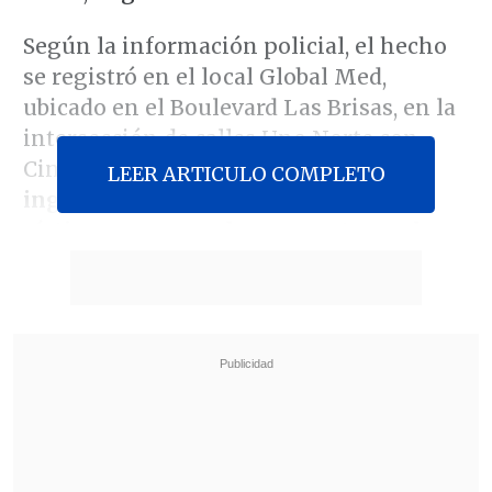
Según la información policial, el hecho
se registró en el local Global Med,
ubicado en el Boulevard Las Brisas, en la
intersección de calles Uno Norte con
Cinco Oriente, cuando
este sujeto
LEER ARTICULO COMPLETO
ingresó al recinto y apuñaló a la
víctima
,
provocando su muerte en el
sitio
.
Revisa también
Tras presión del oficialismo: Kast afirma que
indultos y plan de seguridad "van por carriles
separados"
Juan Carlos Reinao, exalcalde de Renaico,
cumplirá 15 años de cárcel por delitos sexuales