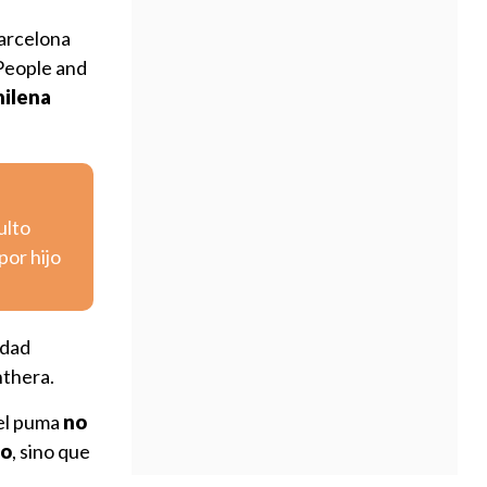
Barcelona
 People and
hilena
ulto
por hijo
idad
nthera.
 el puma
no
no
, sino que