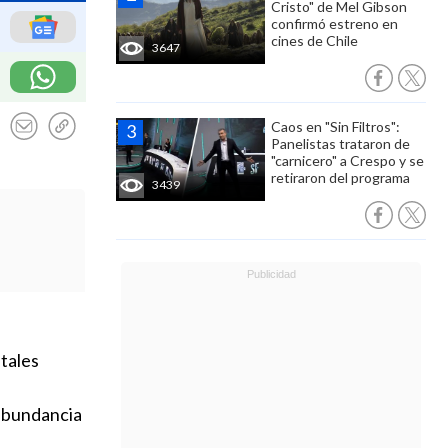
Cristo" de Mel Gibson
confirmó estreno en
cines de Chile
3647
Caos en "Sin Filtros":
Panelistas trataron de
"carnicero" a Crespo y se
retiraron del programa
3439
tales
abundancia