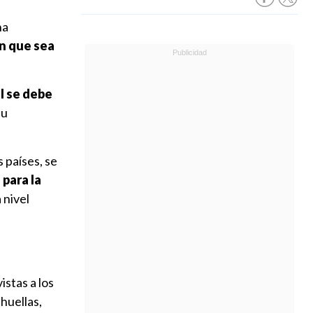
ha
n que sea
al se debe
su
 países, se
para la
 nivel
stas a los
 huellas,