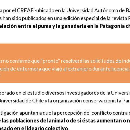
da por el CREAF -ubicado en la Universidad Autónoma de 
s han sido publicados en una edición especial de la revista
relación entre el puma y la ganadería en la Patagonia c
ierno confirmó que "pronto" resolverá las solicitudes de ind
ción de enfermera que viajó al extranjero durante licencia 
o
orado en el estudio diversos investigadores de la Univers
niversidad de Chile y la organización conservacionista Pa
stigación apuntan a que la percepción del conflicto contra
las poblaciones del animal o de si éstas aumentan o 
sado en el ideario colectivo
.