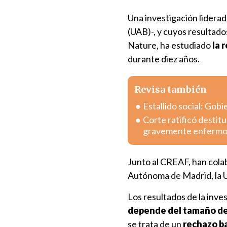
Una investigación lidera
(UAB)-, y cuyos resultado
Nature, ha estudiado
la 
durante diez años.
Revisa también
Estallido social: Gob
Corte ratificó destitu
gravemente enferm
Junto al CREAF, han colab
Autónoma de Madrid, la U
Los resultados de la inve
depende del tamaño de 
se trata de un
rechazo ba