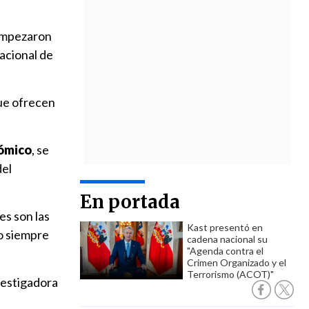
 empezaron
acional de
que ofrecen
nómico
, se
del
En portada
es son las
Kast presentó en
o siempre
cadena nacional su
"Agenda contra el
Crimen Organizado y el
Terrorismo (ACOT)"
nvestigadora