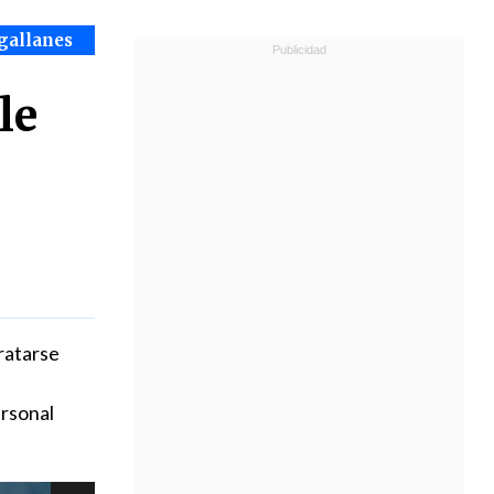
gallanes
le
ratarse
ersonal