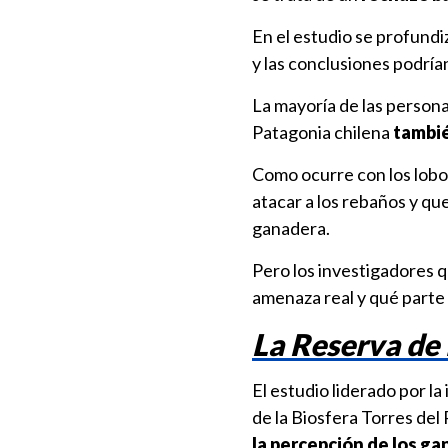
En el estudio se profundi
y las conclusiones podría
La mayoría de las person
Patagonia chilena
tambié
Como ocurre con los lob
atacar a los rebaños y qu
ganadera.
Pero los investigadores q
amenaza real y qué parte
La Reserva de 
El estudio liderado por l
de la Biosfera Torres del
la percepción de los ga