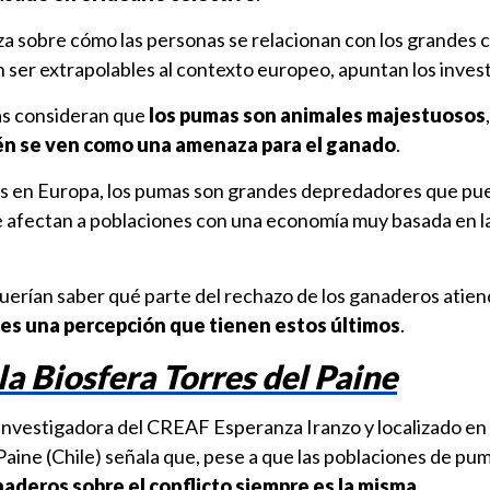
za sobre cómo las personas se relacionan con los grandes 
n ser extrapolables al contexto europeo, apuntan los inves
as consideran que
los pumas son animales majestuosos
n se ven como una amenaza para el ganado
.
os en Europa, los pumas son grandes depredadores que p
e afectan a poblaciones con una economía muy basada en la
uerían saber qué parte del rechazo de los ganaderos atien
es una percepción que tienen estos últimos
.
la Biosfera Torres del Paine
a investigadora del CREAF Esperanza Iranzo y localizado en
 Paine (Chile) señala que, pese a que las poblaciones de pu
naderos sobre el conflicto siempre es la misma
.