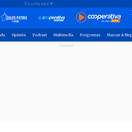
Escucha aquí ▼
ndo
Opinión
Podcast
Multimedia
Programas
Marcas & Neg