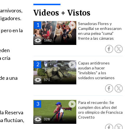
carnívoros,
Videos + Vistos
tigadores.
Senadoras Flores y
Campillai se enfrascaron
, pero en la
en una pelea "cuma"
frente a las cámaras
1682
ueden
 cría
Capas antidrones
ayudan a hacer
"invisibles" a los
de a una
soldados ucranianos
571
Para el recuerdo: Se
cumplen dos años del
 la Reserva
oro olímpico de Francisca
Crovetto
ma fluctúan,
328