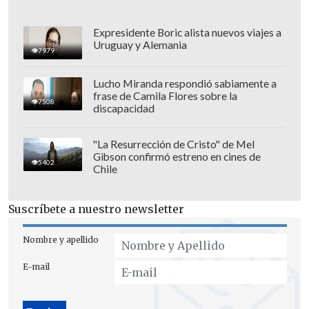
comprende este acuerdo constituye un
mercado de 500 millones de personas.
Expresidente Boric alista nuevos viajes a
Hoy Chile está perdiendo posición
en
Uruguay y Alemania
7979
estos mercados frente Canadá, Perú,
Nueva Zelanda, Australia, todos países
Lucho Miranda respondió sabiamente a
frase de Camila Flores sobre la
que ya han ratificado y que cuentan con
7508
discapacidad
matrices productivas que compiten
directamente con nosotros"
"La Resurrección de Cristo" de Mel
Gibson confirmó estreno en cines de
5402
Chile
"
Ratificar el TPP11 nos llevaría a ganar
competitividad
, nos permitiría ser
Suscríbete a nuestro newsletter
potencia agrícola mundial, crear más y
mejores empleos y aumentar
Nombre y apellido
inversiones", finalizó.
E-mail