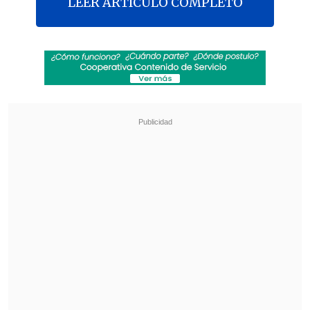
LEER ARTICULO COMPLETO
El presidente de la Confederación de la
Producción y el Comercio (CPC),
Juan
Sutil
, pidió aprobar con urgencia el
Tratado Integral y Progresista de
Asociación Transpacífico, conocido por
sus siglas TPP11.
Durante la Enade, encuentro en el que
participa el Presidente electo Gabriel
Boric, Sutil manifestó que "los países que
se están integrando al mundo no se
aislan en materia económica comercial.
Por eso, una economía pequeña como la