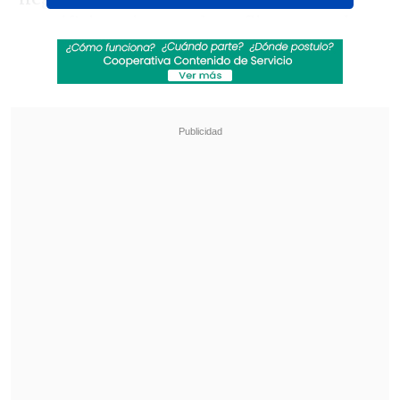
pontificia, evitaron el conflicto armado
que estaba por enfrentar a dos pueblos
hermanos y se concluyeron con una
solución digna, razonable y ecuánime".
Revisa también
Juan Carlos Reinao, exalcalde de Renaico,
cumplirá 15 años de cárcel por delitos sexuales
Meteorología anuncia fuerte caída de
temperaturas y aguanieve para el fin de
semana
"Quise dar especial relieve a esta
conmemoración, también con la
presencia de los señores cardenales y del