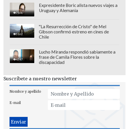
en una guerra.
Expresidente Boric alista nuevos viajes a
Uruguay y Alemania
7508
"La Resurrección de Cristo" de Mel
Gibson confirmó estreno en cines de
5162
Chile
Lucho Miranda respondió sabiamente a
frase de Camila Flores sobre la
4747
discapacidad
Suscríbete a nuestro newsletter
Nombre y apellido
E-mail
"En nombre del pueblo de Chile y de su
Gobierno, expreso mi reconocimiento a
la Santa Sede y a todos aquellos que