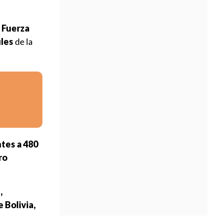
a
Fuerza
ules
de la
tes a 480
ro
,
 Bolivia,