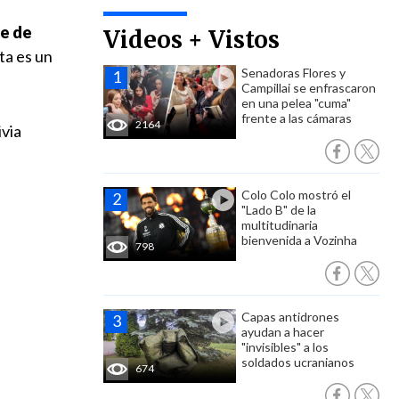
te de
Videos + Vistos
ta es un
Senadoras Flores y
Campillai se enfrascaron
en una pelea "cuma"
frente a las cámaras
2164
ivia
Colo Colo mostró el
"Lado B" de la
multitudinaria
bienvenida a Vozinha
798
Capas antidrones
ayudan a hacer
"invisibles" a los
soldados ucranianos
674