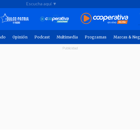
Escucha aquí ▼
ndo
Opinión
Podcast
Multimedia
Programas
Marcas & Neg