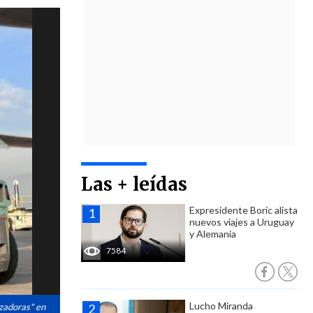
Las + leídas
Expresidente Boric alista
nuevos viajes a Uruguay
y Alemania
7584
Lucho Miranda
izadoras" en