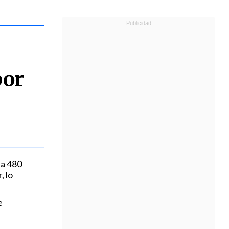
por
 a 480
, lo
e