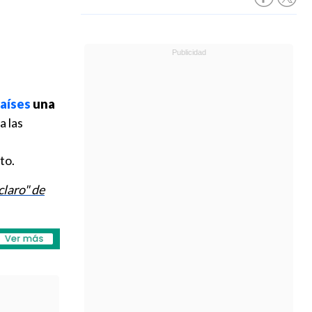
países
una
a las
to.
claro" de