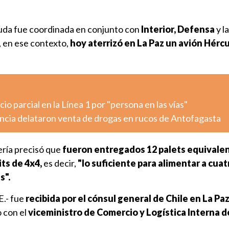
ayuda fue coordinada en conjunto con
Interior, Defensa
y l
, en ese contexto,
hoy aterrizó en La Paz un avión Hérc
o parcial en la Línea 1 por "persona en las vías"
ancia delataron venta de drogas en rucos de Antofagasta
ería precisó que
fueron entregados 12 palets equivalen
its de 4x4,
es decir,
"lo suficiente para alimentar a cuat
s".
E.- fue
recibida por el cónsul general de Chile en La Paz
 con el
viceministro de Comercio y Logística Interna de