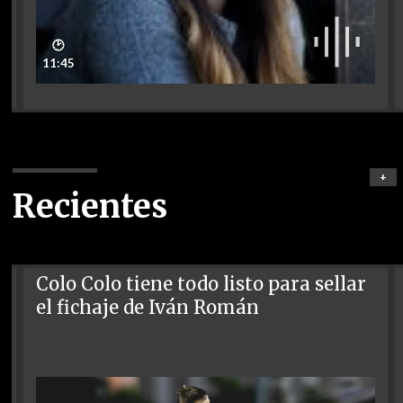
🕑
11:45
+
Recientes
Colo Colo tiene todo listo para sellar
el fichaje de Iván Román