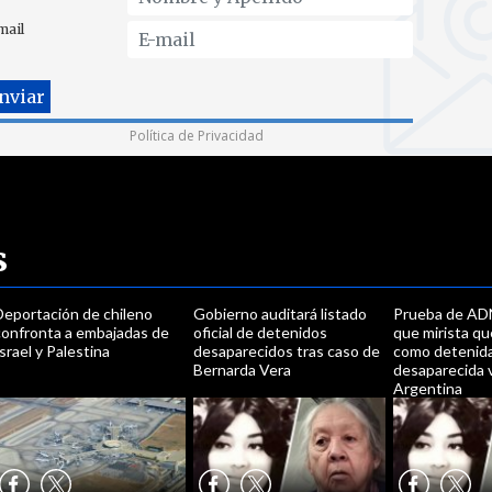
mail
Política de Privacidad
s
Deportación de chileno
Gobierno auditará listado
Prueba de AD
confronta a embajadas de
oficial de detenidos
que mirista qu
srael y Palestina
desaparecidos tras caso de
como detenid
Bernarda Vera
desaparecida 
Argentina