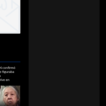
N confirmó
e figuraba
a
vive en