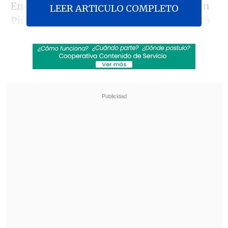
Encabezada por el Presidente
Sebastián
LEER ARTICULO COMPLETO
Piñera
, la reunión del bloque solo contó
con la participación de su par de
Colombia,
Iván Duque
, mientras que los
jefes de estado
Francisco Sagasti
y
Andrés Manuel López Obrador
, de Perú
y México, respectivamente, se sumaron
de manera virtual producto de la
pandemia.
Revisa también
Cámaras de televigilancia delataron venta de
drogas en rucos de Antofagasta
Cannabis medicinal en Chile: Las tres vías
legales para acceder a tratamientos con
receta médica