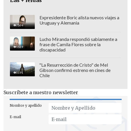
Las + leídas
Expresidente Boric alista nuevos viajes a
Uruguay y Alemania
"Hemos logrado diseñar estrategias para
7564
enfrentar los desafíos del momento, el
Lucho Miranda respondió sabiamente a
desafío de una economía digital y la
frase de Camila Flores sobre la
5569
revolución tecnológica que nos está
discapacidad
esperando, la incorporación plena de las
"La Resurrección de Cristo" de Mel
mujeres y de las pymes al desafío de
Gibson confirmó estreno en cines de
5191
integración, los desafíos del
Chile
calentamiento global, del
envejecimiento de nuestras poblaciones
Suscríbete a nuestro newsletter
y muchos más", dijo Piñera a la prensa
Nombre y apellido
tras concluir el encuentro.
E-mail
En uno de los documentos que
emanaron de la cumbre, la
Declaración