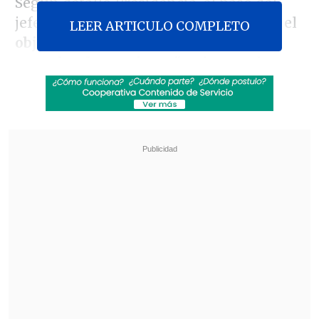
Según detalló Presidencia, el paso del
jefe de Estado francés por Chile "tiene el
LEER ARTICULO COMPLETO
objetivo de seguir estrechando lazos
entre las dos naciones"
, subrayando
además la "cooperación comercial, medio
ambiental, en energías renovables,
inteligencia artificial, profundizar el
intercambio cultural, entre otros".
Revisa también
Parlamentarios oficialistas piden "esclarecer"
caso de chileno expulsado de Israel
El mercado alemán, puerta para posicionar
soluciones chilenas en energía y minería en
Europa