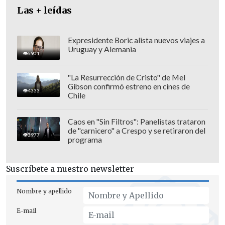
sobre Inteligencia Artificial.
Las + leídas
Expresidente Boric alista nuevos viajes a
Uruguay y Alemania
6901
"La Resurrección de Cristo" de Mel
Gibson confirmó estreno en cines de
4333
Chile
Caos en "Sin Filtros": Panelistas trataron
de "carnicero" a Crespo y se retiraron del
3977
programa
Suscríbete a nuestro newsletter
"El acuerdo de cooperación estratégica
Nombre y apellido
que se firmará en esta visita entre el
E-mail
Ministerio de Ciencia, Tecnología,