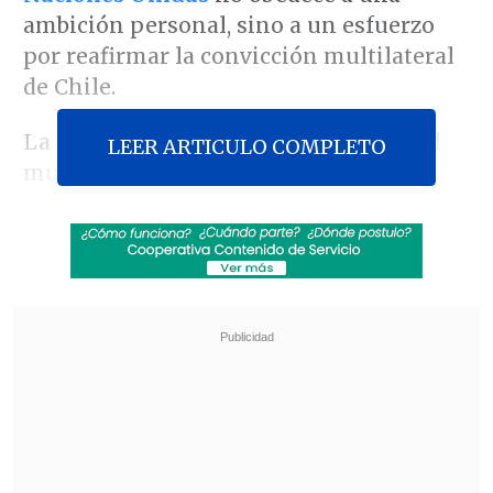
ambición personal, sino a un esfuerzo
por reafirmar la convicción multilateral
de Chile.
La postulación fue anunciada a todo el
LEER ARTICULO COMPLETO
mundo por
Gabriel Boric
en su último
discurso como Presidente ante la
Asamblea General.
Revisa también
Escolta del exministro Cordero frustró a
disparos un portonazo en Vitacura
Incendio en domicilio provocó la muerte de
dos adultos mayores en Recoleta