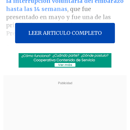
la interrupción voluntaria del embarazo
hasta las 14 semanas
, que fue
presentado en mayo y fue una de las
principales promesas de campaña del
LEER ARTICULO COMPLETO
Presidente Gabriel Boric.
"
No vamos a apurar un debate que
sabemos que es necesario
(...)
Las
urgencias se van a ir analizando y
conversando
(...) considerando el resto de
los proyectos que están en tabla", señaló
Etcheverry en su habitual rueda de
prensa de los lunes.
Revisa también
Colombiano fue asesinado a balazos en un cité