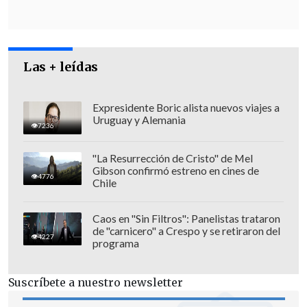
urgencias y
se debatirá en las
comisiones de Salud
,
Constitución y
Hacienda
.
Las + leídas
Expresidente Boric alista nuevos viajes a
Uruguay y Alemania
7236
"La Resurrección de Cristo" de Mel
Gibson confirmó estreno en cines de
4776
Chile
Caos en "Sin Filtros": Panelistas trataron
de "carnicero" a Crespo y se retiraron del
4227
programa
Suscríbete a nuestro newsletter
La presentación del proyecto fue