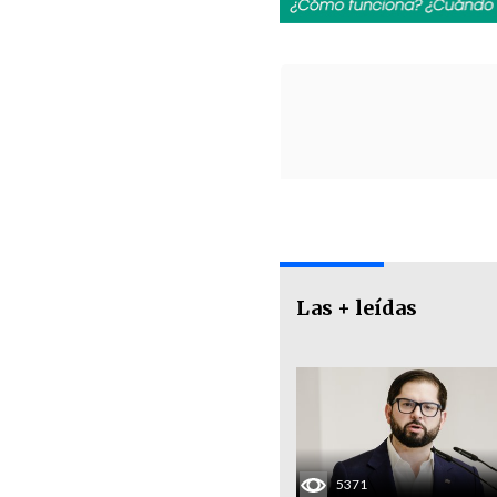
Las + leídas
5371