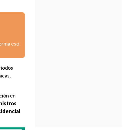
forma eso
riodos
icas,
ción en
nistros
sidencial