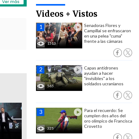
Videos + Vistos
Senadoras Flores y
Campillai se enfrascaron
en una pelea "cuma"
frente a las cámaras
1513
Capas antidrones
ayudan a hacer
"invisibles" a los
soldados ucranianos
565
Para el recuerdo: Se
cumplen dos años del
oro olímpico de Francisca
Crovetto
325