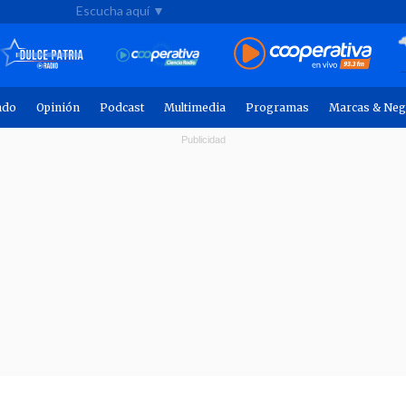
Escucha aquí ▼
ndo
Opinión
Podcast
Multimedia
Programas
Marcas & Neg