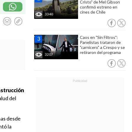
Cristo" de Mel Gibson
confirmó estreno en
cines de Chile
3340
Caos en "Sin Filtros":
Panelistas trataron de
"carnicero" a Crespo y se
retiraron del programa
3207
nstrucción
alud del
onas desde
tó la