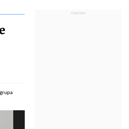
e
agrupa