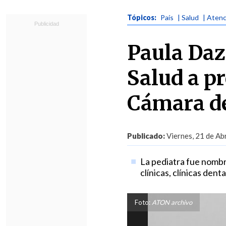
Tópicos:
País
| Salud
| Atenc
Paula Daza
Salud a pr
Cámara de
Publicado:
Viernes, 21 de Abr
La pediatra fue nombr
clínicas, clínicas dent
Foto:
ATON archivo