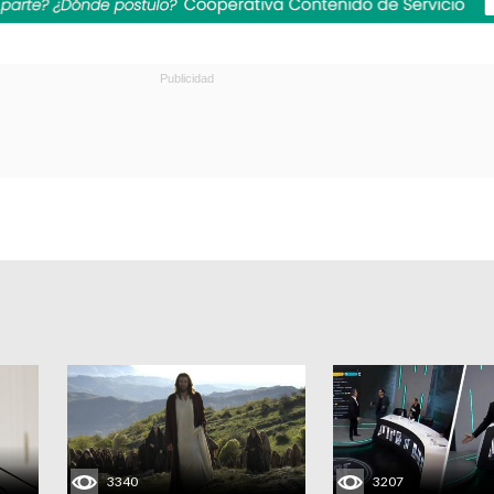
3340
3207