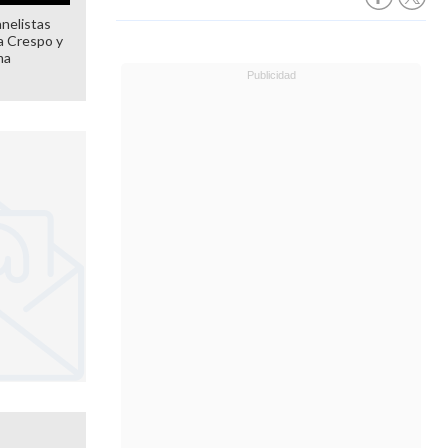
anelistas
 a Crespo y
ma