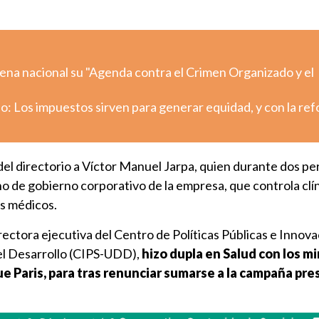
ena nacional su "Agenda contra el Crimen Organizado y el
o: Los impuestos sirven para generar equidad, y con la re
 del directorio a Víctor Manuel Jarpa, quien durante dos pe
no de gobierno corporativo de la empresa, que controla clín
os médicos.
ectora ejecutiva del Centro de Políticas Públicas e Innova
el Desarrollo (CIPS-UDD),
hizo dupla en Salud con los mi
e Paris, para tras renunciar sumarse a la campaña pre