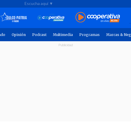
Escucha aquí ▼
ndo
Opinión
Podcast
Multimedia
Programas
Marcas & Neg