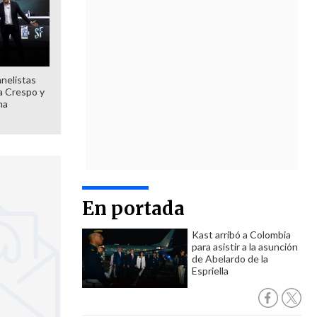
anelistas
 a Crespo y
ma
En portada
Kast arribó a Colombia
para asistir a la asunción
de Abelardo de la
Espriella