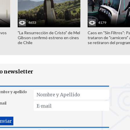
4653
4179
evos
"La Resurrección de Cristo" de Mel
Caos en "Sin Filtros": P
Gibson confirmó estreno en cines
trataron de "carnicero"
de Chile
se retiraron del progra
ro newsletter
mbre y apellido
mail