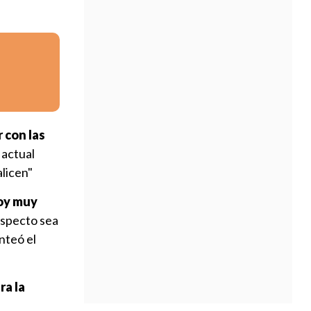
 con las
 actual
alicen"
oy muy
respecto sea
nteó el
ra la