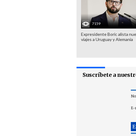
7159
Expresidente Boric alista nu
viajes a Uruguay y Alemania
Suscríbete a nuest
No
E-