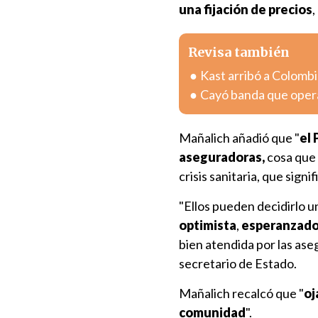
una fijación de precios
,
Revisa también
Kast arribó a Colombia
Cayó banda que oper
Mañalich añadió que "
el 
aseguradoras,
cosa que 
crisis sanitaria, que sign
"Ellos pueden decidirlo u
optimista
,
esperanzad
bien atendida por las ase
secretario de Estado.
Mañalich recalcó que "
oj
comunidad
".