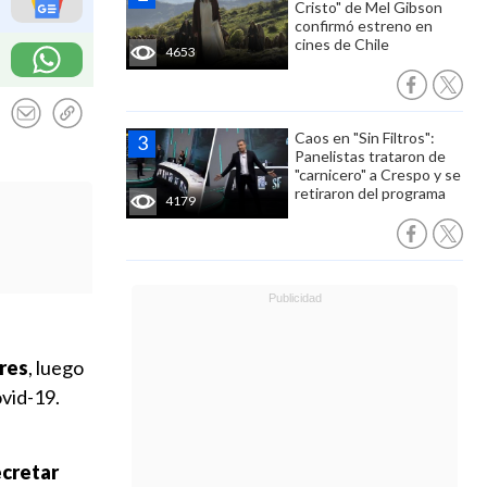
Cristo" de Mel Gibson
confirmó estreno en
cines de Chile
4653
Caos en "Sin Filtros":
Panelistas trataron de
"carnicero" a Crespo y se
retiraron del programa
4179
pres
, luego
vid-19.
ecretar