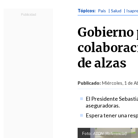
Tópicos:
País
| Salud
| Isapr
Gobierno 
colaborac
de alzas
Publicado:
Miércoles, 1 de Ab
El Presidente Sebastiá
aseguradoras.
Espera tener una resp
Foto:
ATON (Referencial)