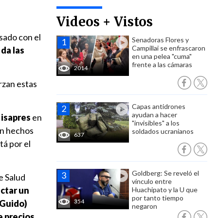
Videos + Vistos
sado con el
Senadoras Flores y
Campillai se enfrascaron
da las
en una pelea "cuma"
frente a las cámaras
2014
rzan estas
Capas antidrones
ayudan a hacer
 isapres
en
"invisibles" a los
on hechos
soldados ucranianos
637
tá por el
Goldberg: Se reveló el
e Salud
vínculo entre
ctar un
Huachipato y la U que
por tanto tiempo
354
(Guido)
negaron
 precios