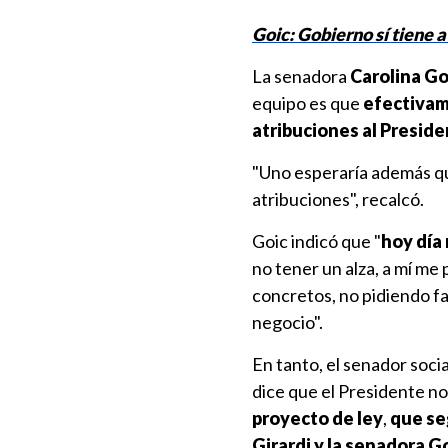
Goic: Gobierno sí tiene 
La senadora
Carolina Go
equipo es que
efectivame
atribuciones al Presiden
"Uno esperaría además qu
atribuciones", recalcó.
Goic indicó que "
hoy día
no tener un alza, a mí me
concretos, no pidiendo fav
negocio".
En tanto, el senador socia
dice que el Presidente no
proyecto de ley
,
que se
Girardi y la senadora G