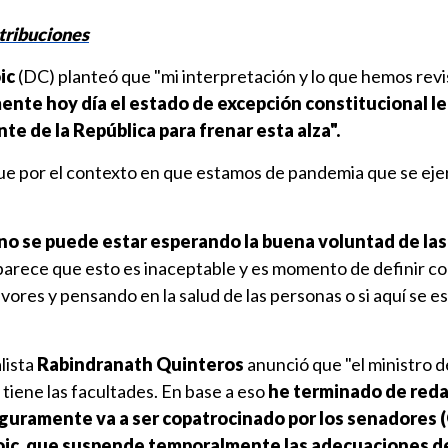
atribuciones
ic
(DC) planteó que "mi interpretación y lo que hemos revi
nte hoy día el estado de excepción constitucional le 
te de la República para frenar esta alza".
e por el contexto en que estamos de pandemia que se eje
 no se puede estar esperando la buena voluntad de las
 parece que esto es inaceptable y es momento de definir c
ores y pensando en la salud de las personas o si aquí se es
lista
Rabindranath Quinteros
anunció que "el ministro d
 tiene las facultades. En base a eso
he terminado de reda
guramente va a ser copatrocinado por los senadores 
oic
,
que suspende temporalmente las adecuaciones de