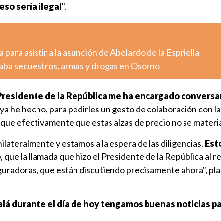
eso sería ilegal
".
 para asistir a la asunción de Abelardo de la Espriella
aba secuestros, armas y drogas en Osorno
Presidente de la República me ha encargado conversar
ya he hecho, para pedirles un gesto de colaboración con la
ifique efectivamente que estas alzas de precio no se materi
nilateralmente y estamos a la espera de las diligencias.
Est
o
, que la llamada que hizo el Presidente de la República al 
guradoras, que están discutiendo precisamente ahora", pla
alá durante el día de hoy tengamos buenas noticias pa