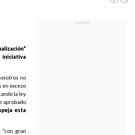
alización"
iniciativa
nosotros no
s en exceso
tando la ley
ue aprobado
speja esta
e "con gran