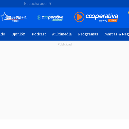
Escucha aquí ▼
ndo
Opinión
Podcast
Multimedia
Programas
Marcas & Neg