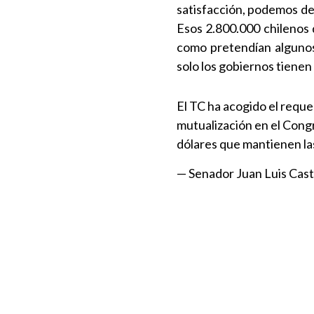
satisfacción, podemos dec
Esos 2.800.000 chilenos q
como pretendían algunos 
solo los gobiernos tienen
El TC ha acogido el reque
mutualización en el Congr
dólares que mantienen l
— Senador Juan Luis Cas