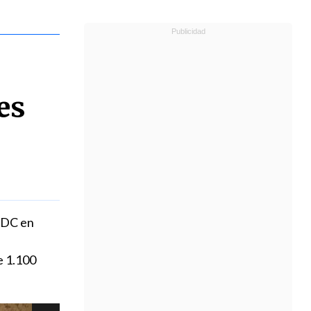
es
y DC en
e 1.100