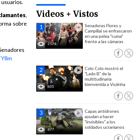
s usuarios.
Videos + Vistos
clamantes
,
norma sobre
Senadoras Flores y
Campillai se enfrascaron
en una pelea "cuma"
frente a las cámaras
2174
 Senadores
6TY8m
Colo Colo mostró el
"Lado B" de la
multitudinaria
bienvenida a Vozinha
805
Capas antidrones
ayudan a hacer
"invisibles" a los
soldados ucranianos
677