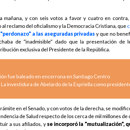
a mañana, y con seis votos a favor y cuatro en contra, 
l reclamo del oficialismo y la Democracia Cristiana, que
c
 "perdonazo" a las aseguradas privadas
y que no benefi
achaba de "inadmisible" dado que la presentación de 
tribución exclusiva del Presidente de la República.
ión fue baleado en encerrona en Santiago Centro
 La investidura de Abelardo de la Espriella como president
r trámite en el Senado, y con votos de la derecha, se modific
endencia de Salud respecto de los cerca de mil millones de
tuir a sus afiliados, y
se incorporó la "mutualización", 