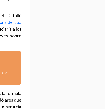
el TC falló
onsideraba
ciaría a los
leyes sobre
e de
ó la fórmula
 dólares que
que reducía