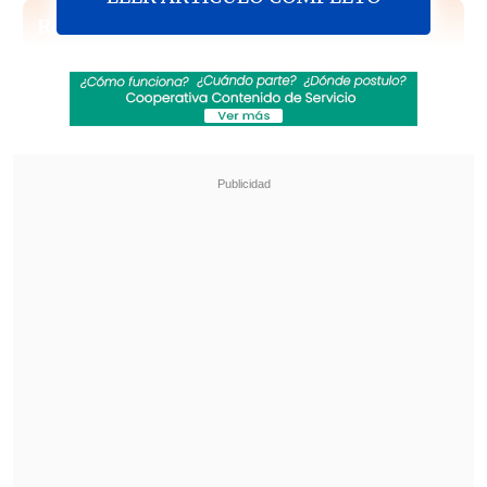
Revisa también
Nueva Plaza Baquedano: Velocidad en los
alrededores cayó 67% en hora punta
La Araucanía: Nevazones dejan más de 600
camiones varados y fuerzan el cierre de pasos
fronterizos
Ante este anuncio,
las isapres tendrán
un plazo de cinco días para informar a
la Superintendencia si subirán sus
valores y en qué porcentaje
, para
posteriormente informar a los usuarios.
El senador
Juan Luis Castro
(PS) sostuvo
que "aquí
podría darse un escenario