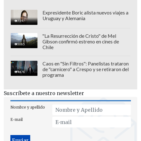
Expresidente Boric alista nuevos viajes a
Uruguay y Alemania
7397
"Esto me coloca en un estado de
alerta y
preocupación,
dado que está muy lejos
"La Resurrección de Cristo" de Mel
Gibson confirmó estreno en cines de
de lo que esperaría la ciudadanía de lo
5085
Chile
que es no sólo la ley corta, que sigue su
trámite, sino de las alzas que ya
Caos en "Sin Filtros": Panelistas trataron
de "carnicero" a Crespo y se retiraron del
empiezan a producirse este año, la
4478
programa
primera de las cuales es ésta, que es
adelantada y es muy elevada y no
Suscríbete a nuestro newsletter
justificada a mi juicio para el nivel de
precariedad y debilidad del sistema
Nombre y apellido
isapres y los afiliados.
Es un deber de la
E-mail
autoridad explicar las razones de por
qué se han llegado a estos valores, muy