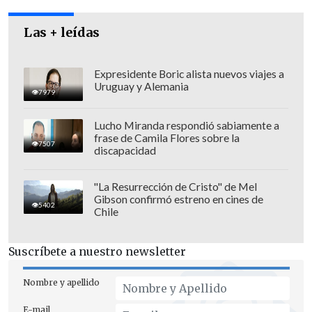
edad, el sexo o la condición de los
Las + leídas
cotizantes.
Según datos de la Superintendencia de
Expresidente Boric alista nuevos viajes a
Uruguay y Alemania
Salud, la tabla de factores de riesgo hace
7979
que, por ejemplo, un hombre de 65 años
Lucho Miranda respondió sabiamente a
paga 141.128 pesos mientras que uno de
frase de Camila Flores sobre la
7507
32 años cancela una tarifa promedio de
discapacidad
33.600 pesos, es decir, cuatro veces más.
"La Resurrección de Cristo" de Mel
A favor del dictamen se mostró el
Gibson confirmó estreno en cines de
5402
Chile
presidente del tribunal, Marcelo Venegas,
y los ministros Raúl Bertelsen, Hernán
Suscríbete a nuestro newsletter
Vodanovic, Mario Fernández, Francisco
Fernández, Carlos Carmona y José
Nombre y apellido
Antonio Viera-Gallo. En tanto, Marisol
E-mail