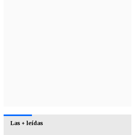
publicó un video de
un viaje a México
donde, cuenta él mismo, participó "en un
seminario internacional organizado
por el Partido del Trabajo de México
sobre 'Los Partidos Políticos y la Nueva
Sociedad'".
Las + leídas