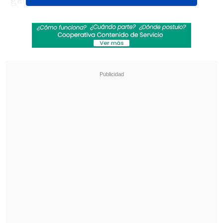
gabinete de la ahora exalcaldesa de
Santiago,
Irací Hassler
.
Revisa también
Escolta del exministro Cordero frustró a
disparos un portonazo en Vitacura
Incendio en domicilio provocó la muerte de
dos adultos mayores en Recoleta
Según el medio, Barraza
"pidió día
administrativo para miércoles, jueves y
viernes,(4,5,6 de octubre de 2023) y
presentó licencia para lunes (feriado) y
martes de ese mismo mes".
En sus redes sociales, el exministro