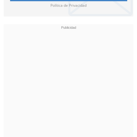
Política de Privacidad
Barraza niega irregularidad y acusa
"intento de desprestigio"
A través de un comunicado, Barraza hizo
su descargo: "Viajé a un Congreso del
Partido del Trabajo en México, el día 4 de
octubre de 2023, con los respectivos
permisos legales extendidos por la