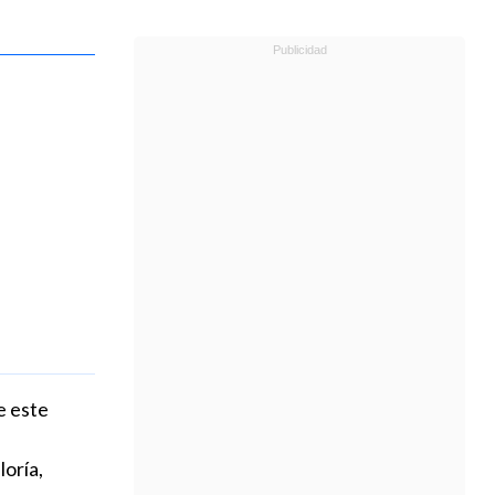
e este
loría,