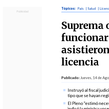
Tópicos:
País
| Salud
| Licen
Suprema o
funcionar
asistiero
licencia
Publicado:
Jueves, 14 de Ago
Instruyó al fiscal jud
tipo que se hayan regi
El Pleno "estimó necesa
indicó la ministra voc