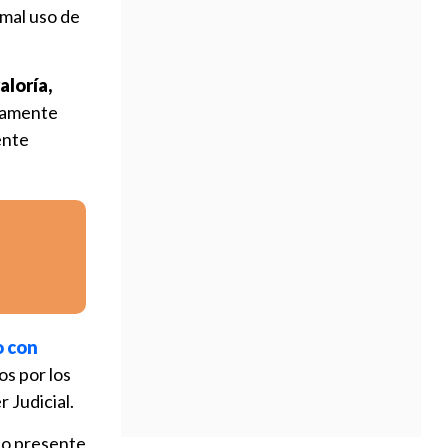
 mal uso de
aloría,
stamente
ente
o con
os por los
 Judicial.
do presente