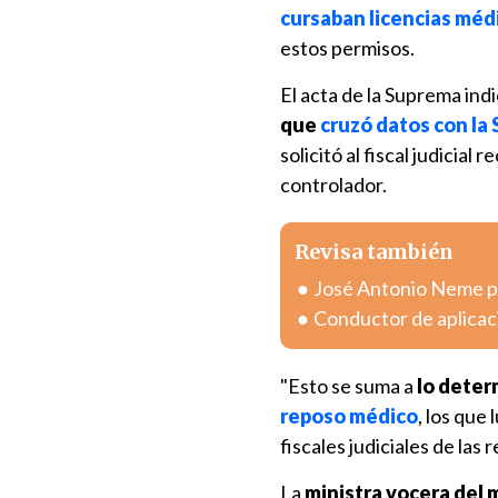
cursaban licencias méd
estos permisos.
El acta de la Suprema ind
que
cruzó datos con la
solicitó al fiscal judicial 
controlador.
Revisa también
José Antonio Neme pr
Conductor de aplicac
"Esto se suma a
lo deter
reposo médico
, los que
fiscales judiciales de las
La
ministra vocera del 