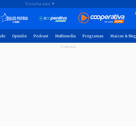
Escucha aquí ▼
ndo
Opinión
Podcast
Multimedia
Programas
Marcas & Neg