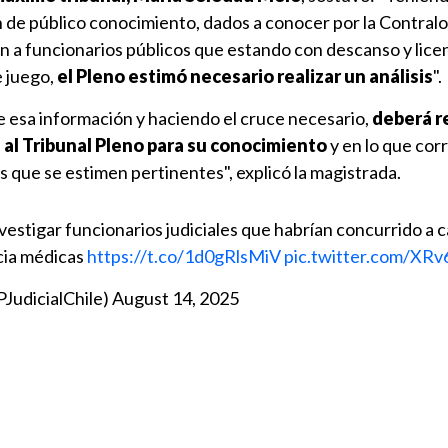
 de público conocimiento, dados a conocer por la Contralo
ón a funcionarios públicos que estando con descanso y lice
e juego,
el Pleno estimó necesario realizar un análisis
".
esa información y haciendo el cruce necesario,
deberá r
al Tribunal Pleno para su conocimiento
y en lo que cor
 que se estimen pertinentes", explicó la magistrada.
estigar funcionarios judiciales que habrían concurrido a c
cia médicas
https://t.co/1d0gRlsMiV
pic.twitter.com/XRv
PJudicialChile)
August 14, 2025