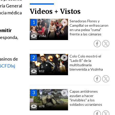
ría General
Videos + Vistos
ncia médica
Senadoras Flores y
Campillai se enfrascaron
emitir
en una pelea "cuma"
frente a las cámaras
2182
responda,
Colo Colo mostró el
asinos de
"Lado B" de la
multitudinaria
6CFDlxj
bienvenida a Vozinha
812
Capas antidrones
ayudan a hacer
"invisibles" a los
soldados ucranianos
678