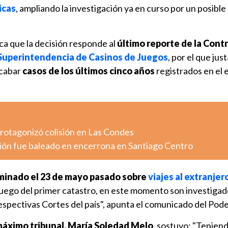
icas
, ampliando la investigación ya en curso por un posible
ica que la decisión responde al
último reporte de la Contr
 Superintendencia de Casinos de Juegos
, por el que ju
recabar
casos de los últimos cinco años
registrados en el 
otagonizó colisión en Las Condes
ión fue baleado en encerrona en Santiago Centro
minado el 23 de mayo pasado sobre
viajes al extranjer
 luego del primer catastro, en este momento son investigad
 respectivas Cortes del país", apunta el comunicado del Poder
máximo tribunal, María Soledad Melo
, sostuvo: "Tenien