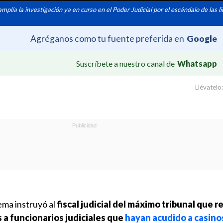
mplía la investigación ya en curso en el Poder Judicial por el escándalo de las l
Agréganos como tu fuente preferida en
Google
Suscríbete a nuestro canal de
Whatsapp
Llévatelo:
ema instruyó al
fiscal judicial del máximo tribunal que r
 a funcionarios judiciales que
hayan acudido a casino