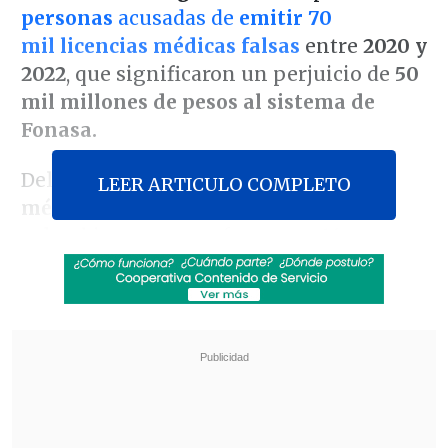
personas
acusadas de
emitir 70
mil licencias médicas falsas
entre
2020 y
2022
, que significaron un perjuicio de
50
mil millones de pesos al sistema de
Fonasa.
Del total de condenados,
nueve son
LEER ARTICULO COMPLETO
médicos
, todos de nacionalidad
colombiana, que conformaron
16
empresas de fachada
para cometer los
delitos de
asociación ilícita, fraude de
subvenciones, lavado de activos y
emisión de licencias médicas falsas
.
Revisa también