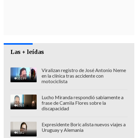
establecidas para llevar recursos de la
seguridad social a ciertos sus propios
beneficios
".
Las + leídas
Viralizan registro de José Antonio Neme
en la clínica tras accidente con
10199
motociclista
Lucho Miranda respondió sabiamente a
frase de Camila Flores sobre la
8765
discapacidad
Expresidente Boric alista nuevos viajes a
Oyarzo expuso la magnitud del fraude:
Uruguay y Alemania
8182
"Para los beneficiarios de Fonasa, es un