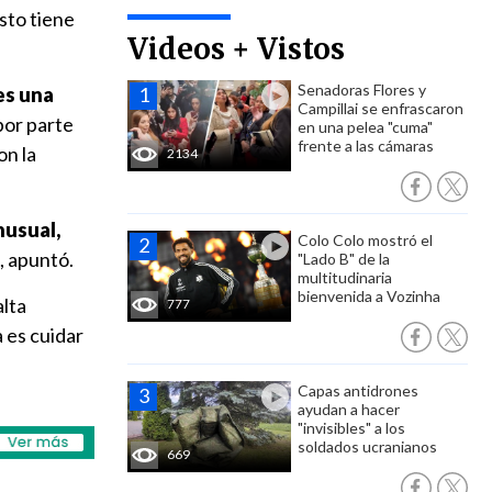
esto tiene
Videos + Vistos
Senadoras Flores y
es una
Campillai se enfrascaron
por parte
en una pelea "cuma"
frente a las cámaras
on la
2134
nusual,
Colo Colo mostró el
, apuntó.
"Lado B" de la
multitudinaria
bienvenida a Vozinha
alta
777
a es cuidar
Capas antidrones
ayudan a hacer
"invisibles" a los
soldados ucranianos
669