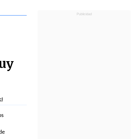
muy
cl
os
de