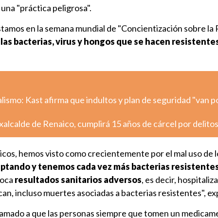
 una "práctica peligrosa".
stamos en la semana mundial de "Concientización sobre la 
,
las bacterias, virus y hongos que se hacen resistentes
alismo: Kast afirma que indultos y plan de seguridad "van po
xalcalde de Renaico, cumplirá 15 años de cárcel por delito
óticos, hemos visto como crecientemente por el mal uso de 
daptando y tenemos cada vez más bacterias resistentes
voca
resultados sanitarios adversos
, es decir, hospitali
an, incluso muertes asociadas a bacterias resistentes", exp
lamado a que las personas siempre que tomen un medicam