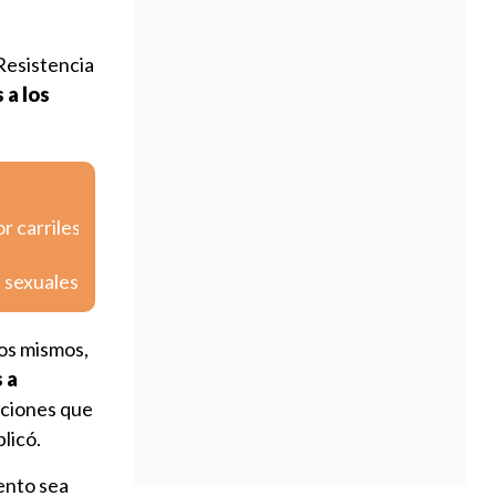
Resistencia
 a los
r carriles
s sexuales
los mismos,
 a
zaciones que
licó.
ento sea