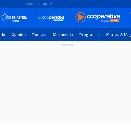
Escucha aquí ▼
ndo
Opinión
Podcast
Multimedia
Programas
Marcas & Neg