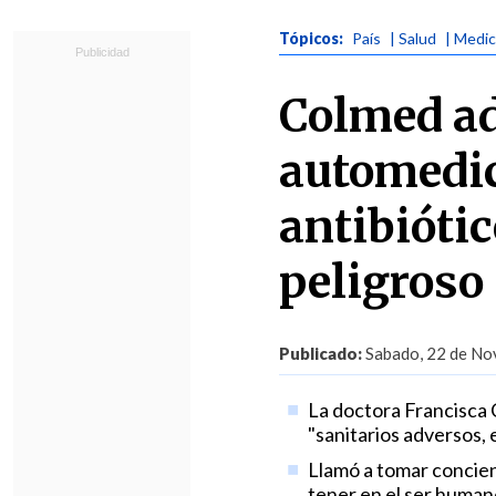
Tópicos:
País
| Salud
| Medi
Colmed ad
automedi
antibiótic
peligroso
Publicado:
Sabado, 22 de Nov
La doctora Francisca C
"sanitarios adversos, 
Llamó a tomar concien
tener en el ser human