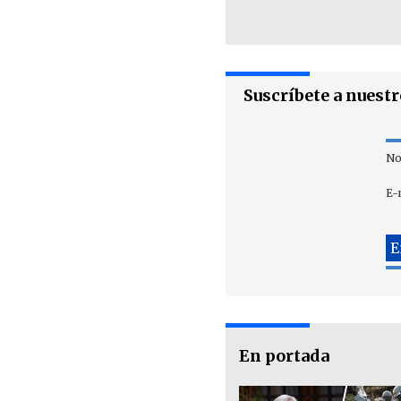
Suscríbete a nuest
No
E-
En portada