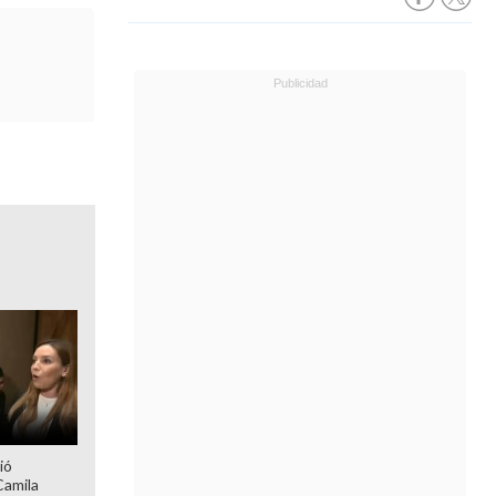
ió
Camila