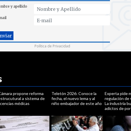
mbre y apellido
mail
Política de Privacidad
s
Cámara propone reforma
Teletón 2026: Conoce la
Experta pide 
strucutural a sistema de
fecha, el nuevo lema y al
regulación de
icencias médicas
niño embajador de este año
La industria b
adictos de por