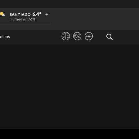
+
+
+
6.4°
SANTIAGO
Humedad
76%
ocios