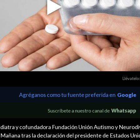
Play
Video
Llévatelo:
Agréganos como tu fuente preferida en
Google
Suscríbete a nuestro canal de
Whatsapp
ediatra y cofundadora Fundación Unión Autismo y Neurodi
añana tras la declaración del presidente de Estados Uni