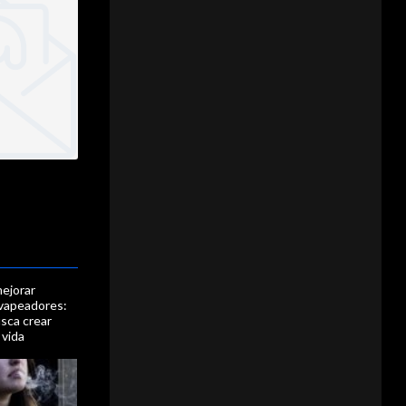
mejorar
 vapeadores:
usca crear
 vida