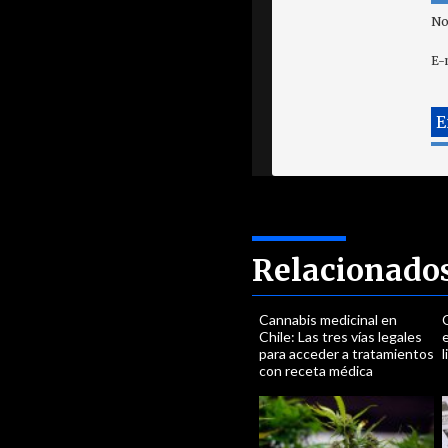
No
E-
Relacionado
Cannabis medicinal en
Chile: Las tres vías legales
e
para acceder a tratamientos
l
con receta médica