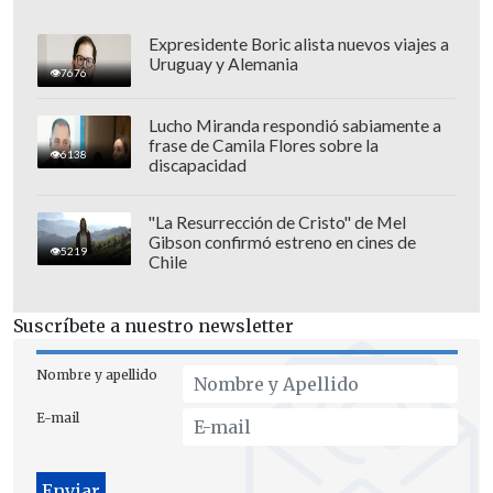
Expresidente Boric alista nuevos viajes a
Uruguay y Alemania
7676
Lucho Miranda respondió sabiamente a
frase de Camila Flores sobre la
6138
discapacidad
"La Resurrección de Cristo" de Mel
Gibson confirmó estreno en cines de
5219
Chile
Suscríbete a nuestro newsletter
Asimismo, hizo hincapié en
no caer en
campañas de desinformación y
Nombre y apellido
antivacunas
que "se propagan
E-mail
lamentablemente incluso en otros países
del norte, muy fuertemente de