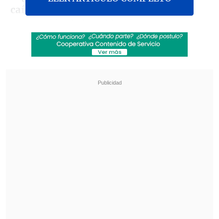
caída a niveles bajo el 50%
de la
vacunación de la población contra
poliomielitis, drifteria y sarampión,
cuando años atrás superaban el 90%.
Revisa también
José Antonio Neme protagonizó colisión en
Las Condes
Conductor de aplicación fue baleado en
encerrona en Santiago Centro
Ante los antecedentes, la ministra vocera
Camila Vallejo
señaló este lunes que
"
hemos tenido y hemos presenciado
aumento de los casos de sarampión en