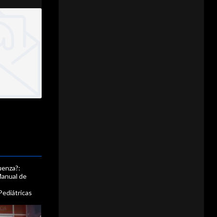
luenza?:
Manual de
s
Pediátricas