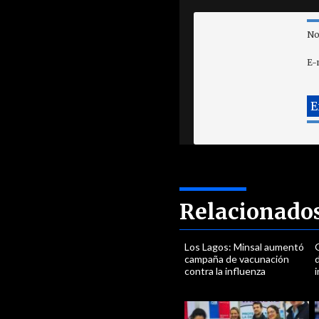
No
E-
Relacionado
Los Lagos: Minsal aumentó
campaña de vacunación
d
contra la influenza
i