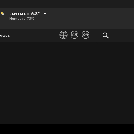
+
+
+
6.8°
SANTIAGO
Humedad
75%
ocios