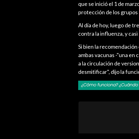
que se inició el 1 de marzo
protección de los grupos 
Al día de hoy, luego de t
contra la influenza, y cas
Si bien la recomendación 
ambas vacunas -"una en ca
a la circulación de versi
desmitificar", dijo la func