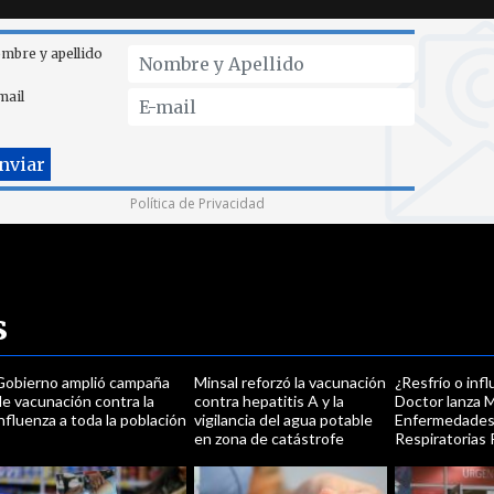
mbre y apellido
mail
Política de Privacidad
s
Gobierno amplió campaña
Minsal reforzó la vacunación
¿Resfrío o inf
e vacunación contra la
contra hepatitis A y la
Doctor lanza 
nfluenza a toda la población
vigilancia del agua potable
Enfermedade
en zona de catástrofe
Respiratorias 