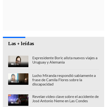
diferidos, donde pueda ser más fácil que
las personas se puedan vacunar contra la
influenza", agregó el funcionario.
Según datos del Minsal,
el virus con
mayor circulación es la influenza
, con
883 casos y prevalencia entre los
Las + leídas
menores entre 5 y 14 años. La campaña
de vacunación contra este virus lleva
más de seis semanas y
ha logrado una
Expresidente Boric alista nuevos viajes a
Uruguay y Alemania
cobertura del 45,7%
de la población
8116
objetivo, con más de 4,3 millones de
Lucho Miranda respondió sabiamente a
dosis.
frase de Camila Flores sobre la
8063
discapacidad
Revelan video clave sobre el accidente de
José Antonio Neme en Las Condes
5966