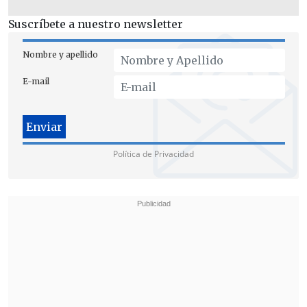
Suscríbete a nuestro newsletter
Nombre y apellido
E-mail
Política de Privacidad
Sin embargo, la cobertura de
vacunación
contra el Covid-19 lleva apenas un 18,6%
de la población objetivo, alcanzando un
poco más de un millón de inoculaciones.
Por su parte,
la inoculación con
nirsevimab
-la vacuna contra el virus
sincicial para lactantes de seis meses en