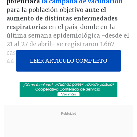
potenciará
la campaña de vacunación
para la población objetivo
ante el
aumento de distintas enfermedades
respiratorias
en el país, donde en la
última semana epidemiológica -desde el
21 al 27 de abril- se registraron 1.667
casos positivos de distintos virus,
un
LEER ARTICULO COMPLETO
44,2%
más que la anterior.
"Al conocer que estamos ya en la etapa
de ascenso,
tenemos que tomar las
medidas para la prevención y para
evitar que los grupos más vulnerables
,
especialmente personas mayores o con
enfermedades crónicas,
enfermen
gravemente y sean hospitalizados
",
señaló el doctor
Christian Garcia
, jefe