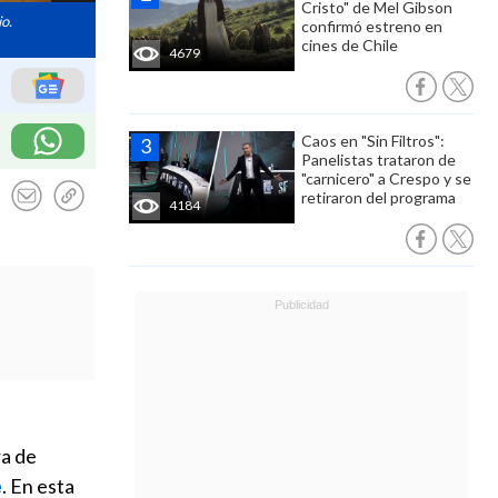
Cristo" de Mel Gibson
o.
confirmó estreno en
cines de Chile
4679
Caos en "Sin Filtros":
Panelistas trataron de
"carnicero" a Crespo y se
retiraron del programa
4184
ra de
e
. En esta