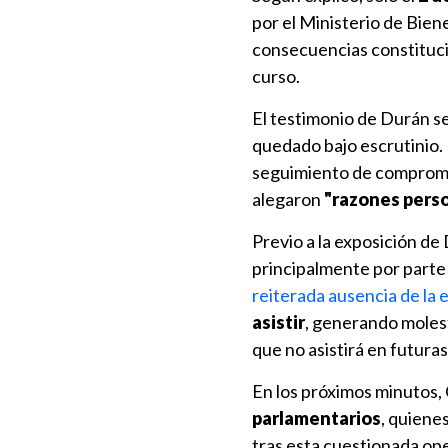
por el Ministerio de Bien
consecuencias constituci
curso.
El testimonio de Durán s
quedado bajo escrutinio
seguimiento de compromis
alegaron
"razones pers
Previo a la exposición de
principalmente por parte
reiterada ausencia de la
asistir
, generando molest
que no asistirá en futuras
En los próximos minutos,
parlamentarios
, quiene
tras esta cuestionada ope