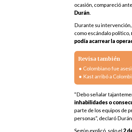
ocasión, compareció ante l
Durán
.
Durante su intervención, 
como escándalo político,
podía acarrear la opera
Revisa también
Colombiano fue asesin
Kast arribó a Colombia
"Debo señalar tajantem
inhabilidades o consec
parte de los equipos de p
personas", declaró Durán 
Según explicó, solo el
2 d