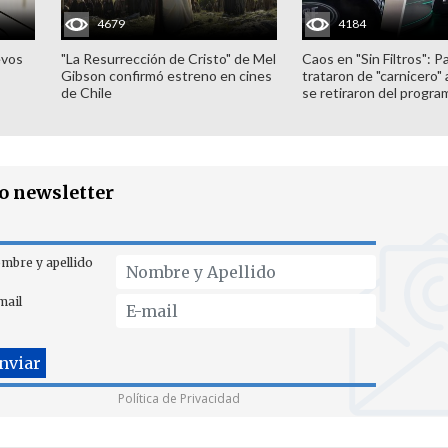
4679
4184
evos
"La Resurrección de Cristo" de Mel
Caos en "Sin Filtros": P
Gibson confirmó estreno en cines
trataron de "carnicero"
de Chile
se retiraron del progra
ro newsletter
mbre y apellido
mail
Política de Privacidad