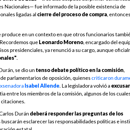
es Nacionales— fue informado de la posible existencia de
onales ligadas al
cierre del proceso de compra
, entonce
e produce en un contexto en que otros funcionarios tambi
. Recordemos que
Leonardo Moreno
, encargado del equi
os presidenciales, ya renunció a su cargo, aunque oficia
onales"
.
 Durán, se dio un
tenso debate político en la comisión
,
 de parlamentarios de oposición, quienes
criticaron duram
 exsenadora
Isabel Allende
. La legisladora volvió a
excusar
ia entre los miembros de la comisión, algunos de los cuale
 citaciones.
 Carlos Durán
deberá responder las preguntas de los
s buscarán esclarecer las responsabilidades políticas e inst
ración estatal.