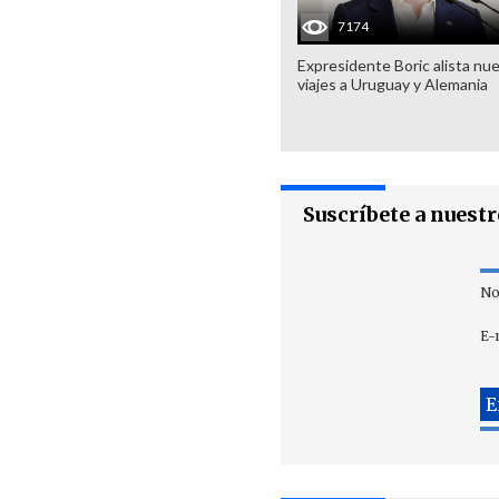
7174
Expresidente Boric alista nu
viajes a Uruguay y Alemania
Suscríbete a nuest
No
E-