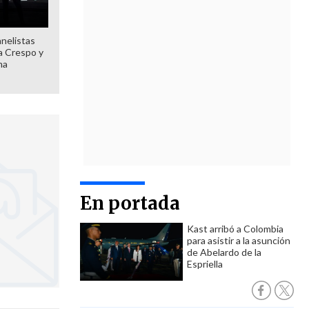
anelistas
 a Crespo y
ma
En portada
Kast arribó a Colombia
para asistir a la asunción
de Abelardo de la
Espriella