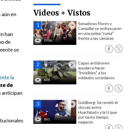
Videos + Vistos
s aún en
Senadoras Flores y
Campillai se enfrascaron
én han
en una pelea "cuma"
frente a las cámaras
2016
po de
lmente se
Capas antidrones
ayudan a hacer
"invisibles" a los
ente la
soldados ucranianos
638
se de
s anticipan
Goldberg: Se reveló el
vínculo entre
Huachipato y la U que
por tanto tiempo
361
itucionales
negaron