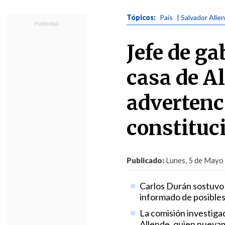
Tópicos:
País
| Salvador Alle
Jefe de ga
casa de Al
advertenc
constituc
Publicado:
Lunes, 5 de Mayo 
Carlos Durán sostuvo 
informado de posibles
La comisión investigad
Allende, quien nueva