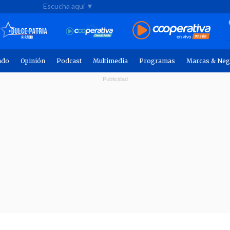
Escucha aquí ▼
ndo
Opinión
Podcast
Multimedia
Programas
Marcas & Neg