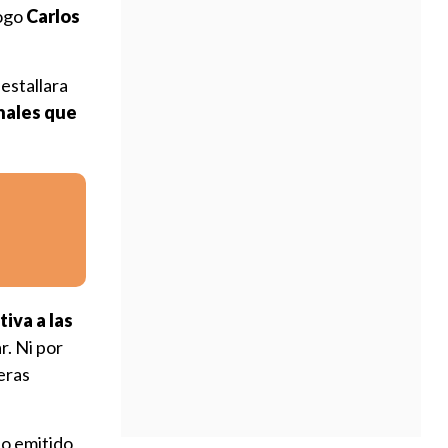
logo
Carlos
estallara
onales que
iva a las
. Ni por
eras
o emitido