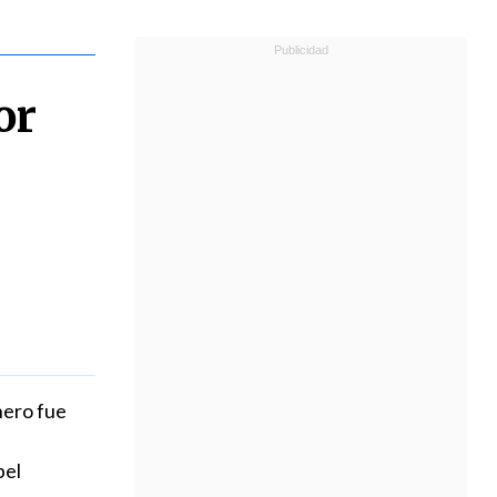
or
nero fue
bel