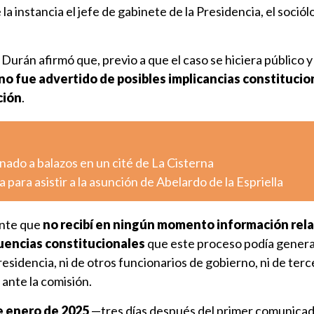
a instancia el jefe de gabinete de la Presidencia, el soció
Durán afirmó que, previo a que el caso se hiciera público y 
no fue advertido de posibles implicancias constituci
ción
.
ado a balazos en un cité de La Cisterna
 para asistir a la asunción de Abelardo de la Espriella
ente que
no recibí en ningún momento información relat
uencias constitucionales
que este proceso podía generar
residencia, ni de otros funcionarios de gobierno, ni de terc
ante la comisión.
e enero de 2025
—tres días después del primer comunicad