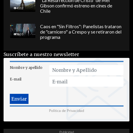
"La Resurrección de Cristo" de Mel
Gibson confirmó estreno en cines de
4112
Chile
Caos en "Sin Filtros": Panelistas trataron
de "carnicero" a Crespo y se retiraron del
3805
programa
Suscríbete a nuestro newsletter
Nombre y apellido
E-mail
Política de Privacidad